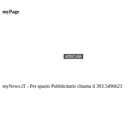
myPage
APERTURA
Termolesi, la foto di gruppo torna a riempire la
scalinata del folklore
Tony Cericola
-
2 AGOSTO 2026
myNews.iT - Per spazio Pubblicitario chiama il 393.5496623