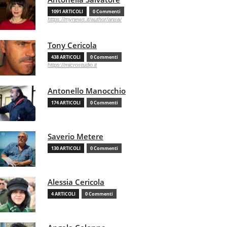
1091 ARTICOLI
0 Commenti
https://mynews.it/author/ansa/
Tony Cericola
438 ARTICOLI
0 Commenti
https://microstudio.it
Antonello Manocchio
174 ARTICOLI
0 Commenti
Saverio Metere
130 ARTICOLI
0 Commenti
Alessia Cericola
4 ARTICOLI
0 Commenti