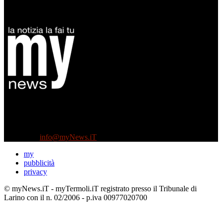
Diretto da Antonella Salvatore
Testata indipendente fondata nel 2005:
non riceve e non ha mai ricevuto nessun finanziamento pubblico.
Tel +39 3935496623
Contattaci:
info@myNews.iT
my
pubblicità
privacy
© myNews.iT - myTermoli.iT registrato presso il Tribunale di
Larino con il n. 02/2006 - p.iva 00977020700