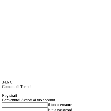
34.6
C
Comune di Termoli
Registrati
Benvenuto! Accedi al tuo account
il tuo username
la tua password