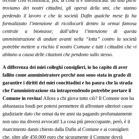
recente crisi economica, poi, la cosa si è intensificata:
da una parte
troviamo dei nostri cittadini, gli operai della smi, che stanno
perdendo il lavoro e che la società Dafin qualche mese fa ha
formalizzato l’intenzione di ricollocarli dentro la ormai famosa
centrale a biomasse; dall’altra l’intenzione di questa
amministrazione di andare avanti nella “lotta” contro la società
potrebbe mettere a rischio il nostro Comune e tutti i cittadini che vi
abitano a causa delle citazioni che pendono sullo stesso.
A differenza dei miei colleghi consiglieri, io ho capito di aver
fallito come amministratore perché non sono stata in grado di
garantire i diritti dei miei concittadini e ho paura che la strada
che l’amministrazione sta intraprendendo potrebbe portare il
Comune in rovina!
Allora a chi giova tutto ciò? Il Comune non ha
abbastanza fondi per potersi permettere di affrontare ulteriori cause
giudiziarie dato che ormai da tre anni sta pagando profumatamente
non uno ma diversi avvocati! La cosa più preoccupante, però, è il
risarcimento danni chiesto dalla Dafin al Comune e ai consiglieri
che, oltre alle 450.000 euro che sicuramente il Comune dovrà