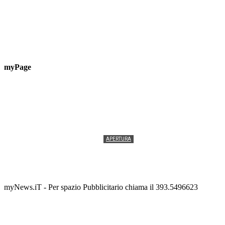
myPage
APERTURA
Termolesi, la foto di gruppo torna a riempire la
scalinata del folklore
Tony Cericola
-
2 AGOSTO 2026
myNews.iT - Per spazio Pubblicitario chiama il 393.5496623