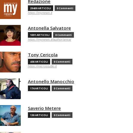
Redazione
29409 ARTICOLI
0 Commenti
https://mynews.it
Antonella Salvatore
1091 ARTICOLI
0 Commenti
https://mynews.it/author/ansa/
Tony Cericola
438 ARTICOLI
0 Commenti
https://microstudio.it
Antonello Manocchio
174 ARTICOLI
0 Commenti
Saverio Metere
130 ARTICOLI
0 Commenti