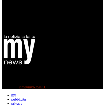
Diretto da Antonella Salvatore
Testata indipendente fondata nel 2005:
non riceve e non ha mai ricevuto nessun finanziamento pubblico.
Tel +39 3935496623
Contattaci:
info@myNews.iT
my
pubblicità
privacy