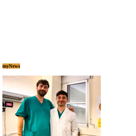
myNews