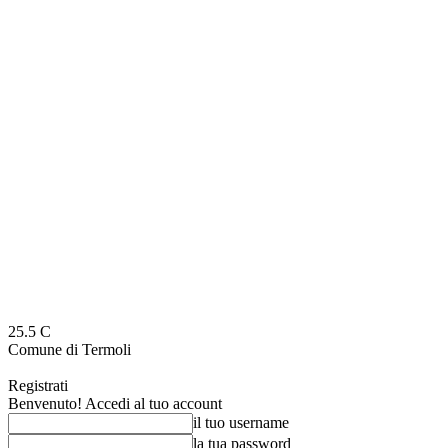
25.5
C
Comune di Termoli
Registrati
Benvenuto! Accedi al tuo account
il tuo username
la tua password