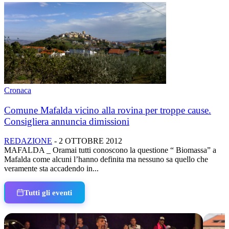
Cronaca
Comune Mafalda vicino alla rovina per troppe cause.
Consigliera annuncia dimissioni
REDAZIONE
-
2 OTTOBRE 2012
MAFALDA _ Oramai tutti conoscono la questione “ Biomassa” a
Mafalda come alcuni l’hanno definita ma nessuno sa quello che
veramente sta accadendo in...
Tutti gli eventi