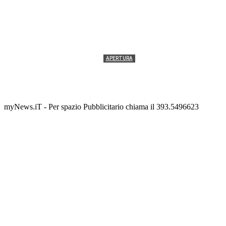
APERTURA
Termolesi, la foto di gruppo torna a riempire la
scalinata del folklore
Tony Cericola
-
2 AGOSTO 2026
myNews.iT - Per spazio Pubblicitario chiama il 393.5496623