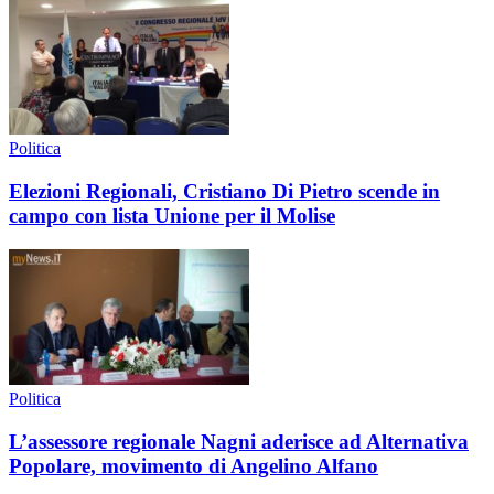
Politica
Elezioni Regionali, Cristiano Di Pietro scende in
campo con lista Unione per il Molise
Politica
L’assessore regionale Nagni aderisce ad Alternativa
Popolare, movimento di Angelino Alfano