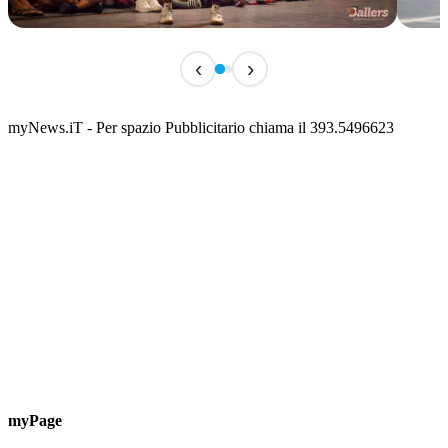
IN CORSO
IN 
‹
›
Classic Contest 3vs3 Memorial Michele
Fest
Guardascione
ediz
📅 6 Agosto 2026 · 09:00 · 📍 Lungomare C. Colombo
📅 7 A
myNews.iT - Per spazio Pubblicitario chiama il 393.5496623
myPage