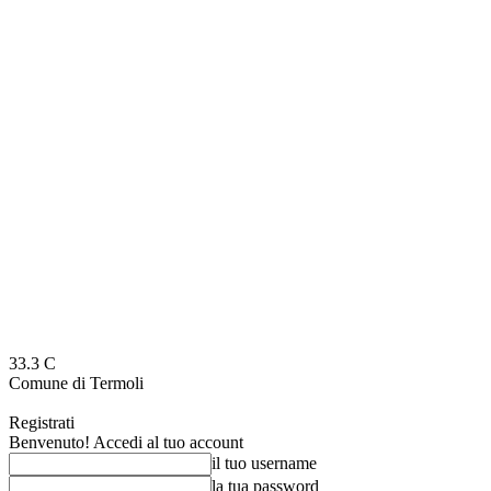
33.3
C
Comune di Termoli
Registrati
Benvenuto! Accedi al tuo account
il tuo username
la tua password