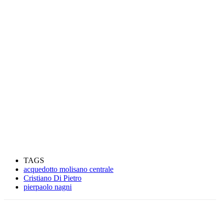
TAGS
acquedotto molisano centrale
Cristiano Di Pietro
pierpaolo nagni