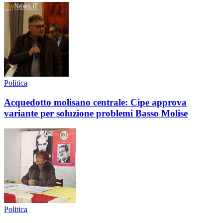
Politica
Acquedotto molisano centrale: Cipe approva
variante per soluzione problemi Basso Molise
Politica