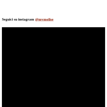
Seguici su instagram
@mymolise
myNews.iT - Per spazio Pubblicitario chiama il 393.5496623