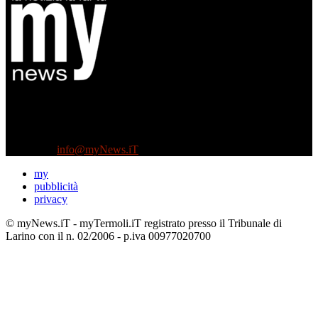
Diretto da Antonella Salvatore
Testata indipendente fondata nel 2005:
non riceve e non ha mai ricevuto nessun finanziamento pubblico.
Tel +39 3935496623
Contattaci:
info@myNews.iT
my
pubblicità
privacy
© myNews.iT - myTermoli.iT registrato presso il Tribunale di
Larino con il n. 02/2006 - p.iva 00977020700