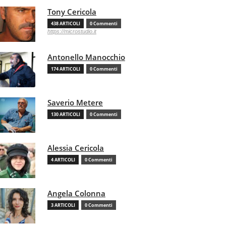
Tony Cericola
438 ARTICOLI
0 Commenti
https://microstudio.it
Antonello Manocchio
174 ARTICOLI
0 Commenti
Saverio Metere
130 ARTICOLI
0 Commenti
Alessia Cericola
4 ARTICOLI
0 Commenti
Angela Colonna
3 ARTICOLI
0 Commenti