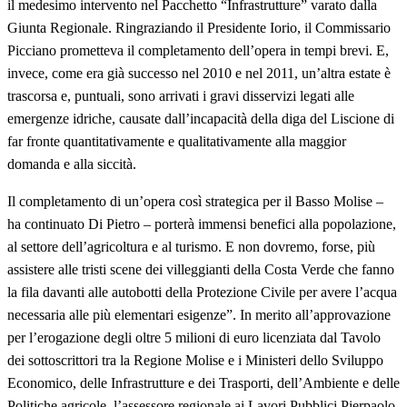
il medesimo intervento nel Pacchetto “Infrastrutture” varato dalla
Giunta Regionale. Ringraziando il Presidente Iorio, il Commissario
Picciano prometteva il completamento dell’opera in tempi brevi. E,
invece, come era già successo nel 2010 e nel 2011, un’altra estate è
trascorsa e, puntuali, sono arrivati i gravi disservizi legati alle
emergenze idriche, causate dall’incapacità della diga del Liscione di
far fronte quantitativamente e qualitativamente alla maggior
domanda e alla siccità.
Il completamento di un’opera così strategica per il Basso Molise –
ha continuato Di Pietro – porterà immensi benefici alla popolazione,
al settore dell’agricoltura e al turismo. E non dovremo, forse, più
assistere alle tristi scene dei villeggianti della Costa Verde che fanno
la fila davanti alle autobotti della Protezione Civile per avere l’acqua
necessaria alle più elementari esigenze”. In merito all’approvazione
per l’erogazione degli oltre 5 milioni di euro licenziata dal Tavolo
dei sottoscrittori tra la Regione Molise e i Ministeri dello Sviluppo
Economico, delle Infrastrutture e dei Trasporti, dell’Ambiente e delle
Politiche agricole, l’assessore regionale ai Lavori Pubblici Pierpaolo