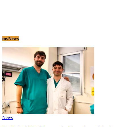
myNews
News