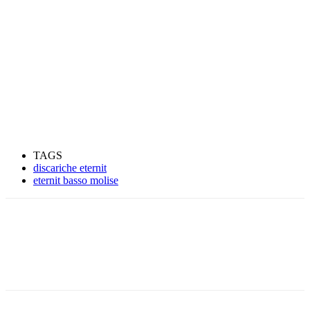
TAGS
discariche eternit
eternit basso molise