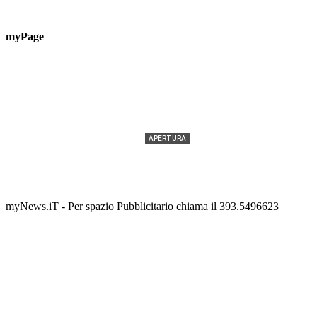
myPage
APERTURA
Termolesi, la foto di gruppo torna a riempire la
scalinata del folklore
Tony Cericola
-
2 AGOSTO 2026
myNews.iT - Per spazio Pubblicitario chiama il 393.5496623