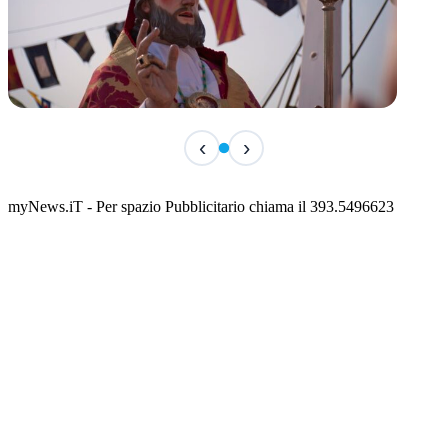
TERMINATO
‹
›
San Basso 2026 - il programma delle feste
📅 3 Agosto 2026 · 08:00 · 📍 Porto
myNews.iT - Per spazio Pubblicitario chiama il 393.5496623