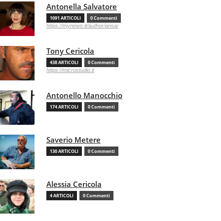
Antonella Salvatore
1091 ARTICOLI
0 Commenti
https://mynews.it/author/ansa/
Tony Cericola
438 ARTICOLI
0 Commenti
https://microstudio.it
Antonello Manocchio
174 ARTICOLI
0 Commenti
Saverio Metere
130 ARTICOLI
0 Commenti
Alessia Cericola
4 ARTICOLI
0 Commenti