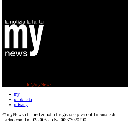
Diretto da Antonella Salvatore
Testata indipendente fondata nel 2005:
non riceve e non ha mai ricevuto nessun finanziamento pubblico.
Tel +39 3935496623
Contattaci:
info@myNews.iT
my
pubblicità
privacy
© myNews.iT - myTermoli.iT registrato presso il Tribunale di
Larino con il n. 02/2006 - p.iva 00977020700