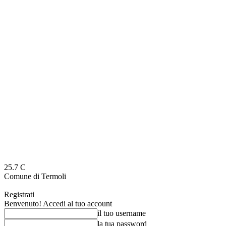
25.7
C
Comune di Termoli
Registrati
Benvenuto! Accedi al tuo account
il tuo username
la tua password