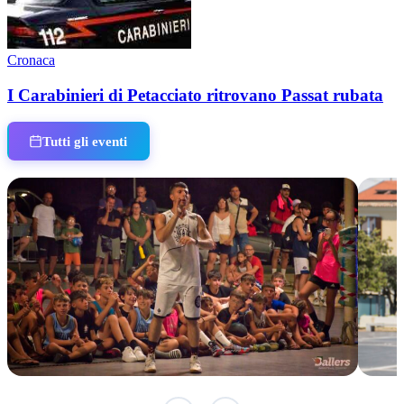
Cronaca
I Carabinieri di Petacciato ritrovano Passat rubata
Tutti gli eventi
TERMINATO
IN 