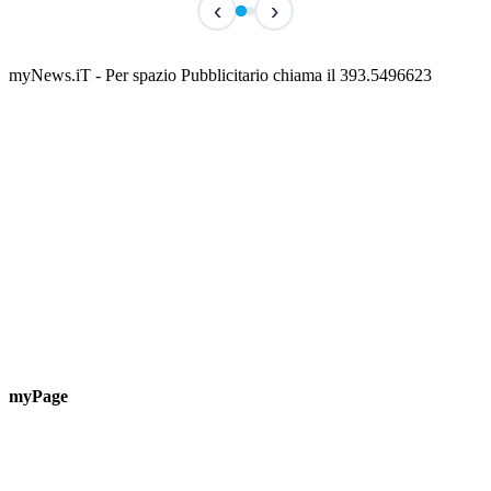
‹
›
Classic Contest 3vs3 Memorial Michele
Fest
Guardascione
ediz
📅 6 Agosto 2026 · 09:00 · 📍 Lungomare C. Colombo
📅 7 A
myNews.iT - Per spazio Pubblicitario chiama il 393.5496623
myPage