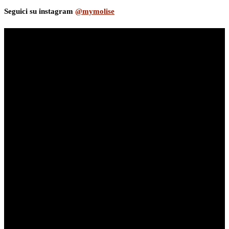
Seguici su instagram
@mymolise
myNews.iT - Per spazio Pubblicitario chiama il 393.5496623