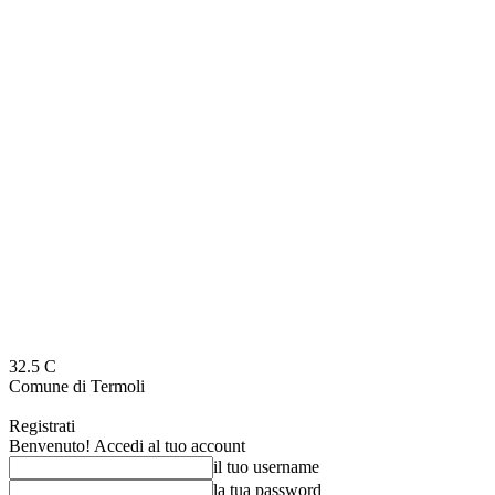
32.5
C
Comune di Termoli
Registrati
Benvenuto! Accedi al tuo account
il tuo username
la tua password