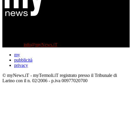
Diretto da Antonella Salvatore
Testata indipendente fondata nel 2005:
non riceve e non ha mai ricevuto nessun finanziamento pubblico.
Tel +39 3935496623
Contattaci:
info@myNews.iT
my
pubblicità
privacy
© myNews.iT - myTermoli.iT registrato presso il Tribunale di
Larino con il n. 02/2006 - p.iva 00977020700