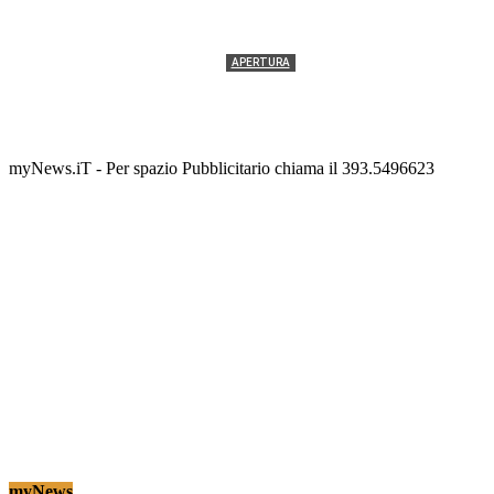
APERTURA
Termolesi, la foto di gruppo torna a riempire la
scalinata del folklore
Tony Cericola
-
2 AGOSTO 2026
myNews.iT - Per spazio Pubblicitario chiama il 393.5496623
myNews