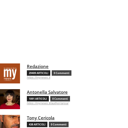
Redazione
29409 ARTICOLI
0 Commenti
https://mynews.it
Antonella Salvatore
1091 ARTICOLI
0 Commenti
https://mynews.it/author/ansa/
Tony Cericola
438 ARTICOLI
0 Commenti