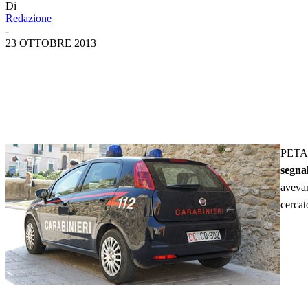
Di
Redazione
-
23 OTTOBRE 2013
PETA
segna
avevan
cercat