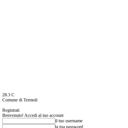
28.3
C
Comune di Termoli
Registrati
Benvenuto! Accedi al tuo account
il tuo username
la tua password