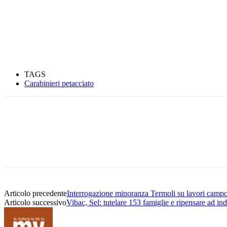
TAGS
Carabinieri petacciato
Condividere
Articolo precedente
Interrogazione minoranza Termoli su lavori campo 
Articolo successivo
Vibac, Sel: tutelare 153 famiglie e ripensare ad indu