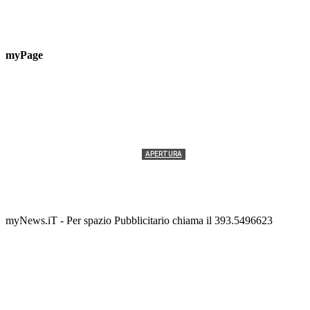
myPage
APERTURA
Termolesi, la foto di gruppo torna a riempire la
scalinata del folklore
Tony Cericola
-
2 AGOSTO 2026
myNews.iT - Per spazio Pubblicitario chiama il 393.5496623