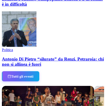
è in difficoltà
Politica
Antonio Di Pietro “silurato” da Renzi. Petraroia: chi
non si allinea è fuori
Tutti gli eventi