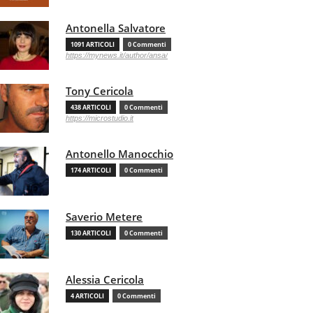
Antonella Salvatore
1091 ARTICOLI
0 Commenti
https://mynews.it/author/ansa/
Tony Cericola
438 ARTICOLI
0 Commenti
https://microstudio.it
Antonello Manocchio
174 ARTICOLI
0 Commenti
Saverio Metere
130 ARTICOLI
0 Commenti
Alessia Cericola
4 ARTICOLI
0 Commenti