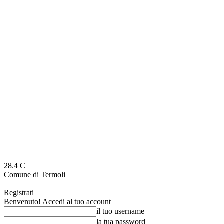
28.4
C
Comune di Termoli
Registrati
Benvenuto! Accedi al tuo account
il tuo username
la tua password