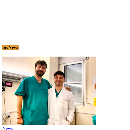
myNews
News