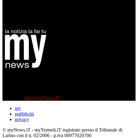
Diretto da Antonella Salvatore
Testata indipendente fondata nel 2005:
non riceve e non ha mai ricevuto nessun finanziamento pubblico.
Tel +39 3935496623
Contattaci:
info@myNews.iT
my
pubblicità
privacy
© myNews.iT - myTermoli.iT registrato presso il Tribunale di
Larino con il n. 02/2006 - p.iva 00977020700