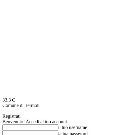
33.3
C
Comune di Termoli
Registrati
Benvenuto! Accedi al tuo account
il tuo username
la tua password