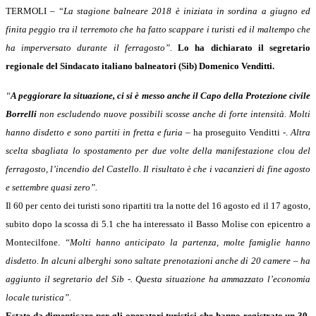
TERMOLI – “
La stagione balneare 2018 è iniziata in sordina a giugno ed
finita peggio tra il terremoto che ha fatto scappare i turisti ed il maltempo che
ha imperversato durante il ferragosto”.
Lo ha dichiarato il segretario
regionale del Sindacato italiano balneatori (Sib) Domenico Venditti.
“
A peggiorare la situazione, ci si è messo anche il Capo della Protezione civile
Borrelli
non escludendo nuove possibili scosse anche di forte intensità. Molti
hanno disdetto e sono partiti in fretta e furia
– ha proseguito Venditti -.
Altra
scelta sbagliata lo spostamento per due volte della manifestazione clou del
ferragosto, l’incendio del Castello. Il risultato è che i vacanzieri di fine agosto
e settembre quasi zero”.
Il 60 per cento dei turisti sono ripartiti tra la notte del 16 agosto ed il 17 agosto,
subito dopo la scossa di 5.1 che ha interessato il Basso Molise con epicentro a
Montecilfone.
“Molti hanno anticipato la partenza, molte famiglie hanno
disdetto. In alcuni alberghi sono saltate prenotazioni anche di 20 camere – ha
aggiunto il segretario del Sib -. Questa situazione ha ammazzato l’economia
locale turistica”.
Estate da dimenticare per gli operatori turistici che hanno registrato un 30-