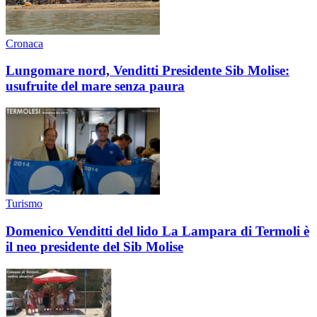
Cronaca
Lungomare nord, Venditti Presidente Sib Molise:
usufruite del mare senza paura
Turismo
Domenico Venditti del lido La Lampara di Termoli è
il neo presidente del Sib Molise