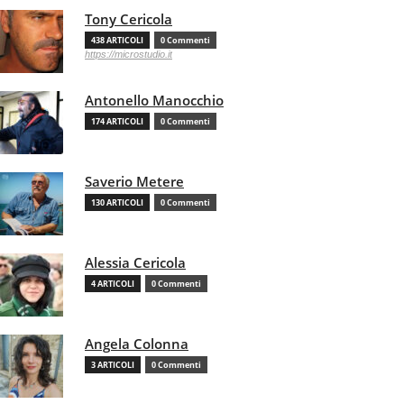
Tony Cericola
438 ARTICOLI
0 Commenti
https://microstudio.it
Antonello Manocchio
174 ARTICOLI
0 Commenti
Saverio Metere
130 ARTICOLI
0 Commenti
Alessia Cericola
4 ARTICOLI
0 Commenti
Angela Colonna
3 ARTICOLI
0 Commenti