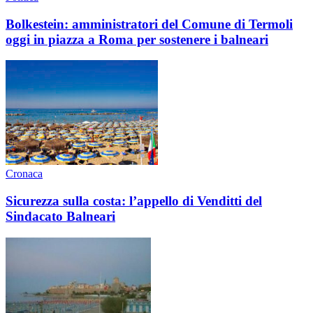
Bolkestein: amministratori del Comune di Termoli
oggi in piazza a Roma per sostenere i balneari
Cronaca
Sicurezza sulla costa: l’appello di Venditti del
Sindacato Balneari