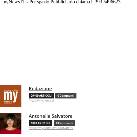
myNews.iT - Per spazio Pubblicitario chiama il 393.5496623
Redazione
29409 ARTICOLI
0 Commenti
https://mynews.it
Antonella Salvatore
1091 ARTICOLI
0 Commenti
https://mynews.it/author/ansa/