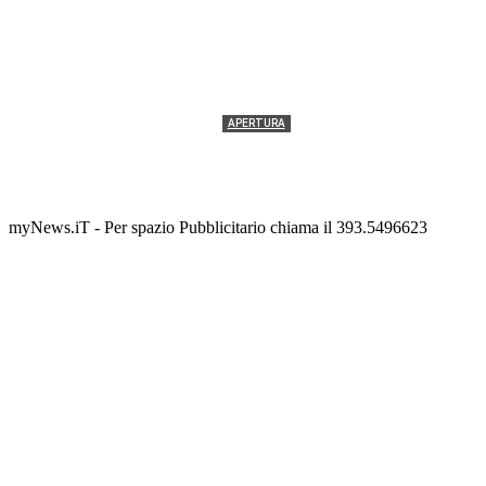
APERTURA
Termolesi, la foto di gruppo torna a riempire la
scalinata del folklore
Tony Cericola
-
2 AGOSTO 2026
myNews.iT - Per spazio Pubblicitario chiama il 393.5496623