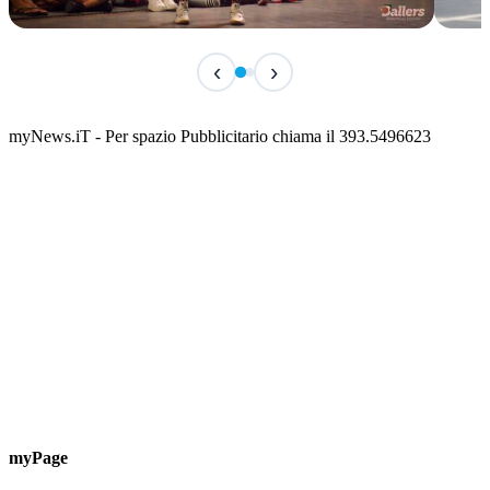
IN CORSO
IN 
‹
›
Classic Contest 3vs3 Memorial Michele
Fest
Guardascione
ediz
📅 6 Agosto 2026 · 09:00 · 📍 Lungomare C. Colombo
📅 7 A
myNews.iT - Per spazio Pubblicitario chiama il 393.5496623
myPage