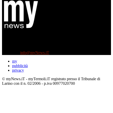
Diretto da Antonella Salvatore
Testata indipendente fondata nel 2005:
non riceve e non ha mai ricevuto nessun finanziamento pubblico.
Tel +39 3935496623
Contattaci:
info@myNews.iT
my
pubblicità
privacy
© myNews.iT - myTermoli.iT registrato presso il Tribunale di
Larino con il n. 02/2006 - p.iva 00977020700