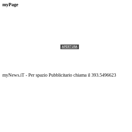
myPage
APERTURA
Termolesi, la foto di gruppo torna a riempire la
scalinata del folklore
Tony Cericola
-
2 AGOSTO 2026
myNews.iT - Per spazio Pubblicitario chiama il 393.5496623