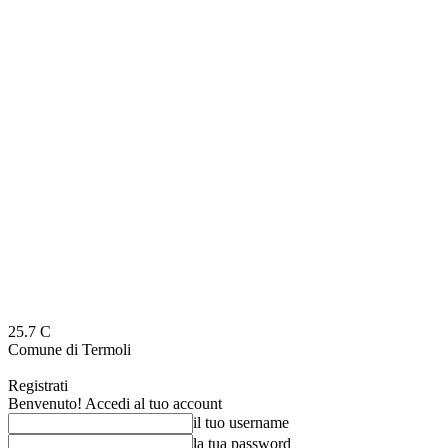
25.7
C
Comune di Termoli
Registrati
Benvenuto! Accedi al tuo account
il tuo username
la tua password