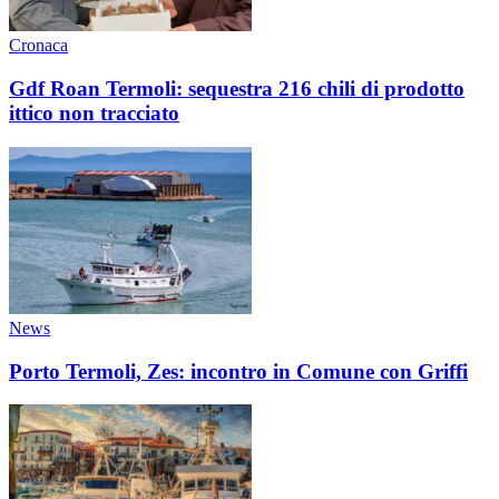
Cronaca
Gdf Roan Termoli: sequestra 216 chili di prodotto
ittico non tracciato
News
Porto Termoli, Zes: incontro in Comune con Griffi