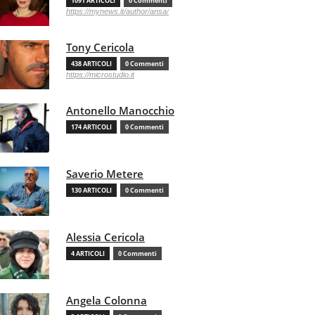
1091 ARTICOLI
0 Commenti
https://mynews.it/author/ansa/
Tony Cericola
438 ARTICOLI
0 Commenti
https://microstudio.it
Antonello Manocchio
174 ARTICOLI
0 Commenti
Saverio Metere
130 ARTICOLI
0 Commenti
Alessia Cericola
4 ARTICOLI
0 Commenti
Angela Colonna