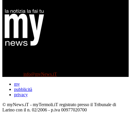
Diretto da Antonella Salvatore
Testata indipendente fondata nel 2005:
non riceve e non ha mai ricevuto nessun finanziamento pubblico.
Tel +39 3935496623
Contattaci:
info@myNews.iT
my
pubblicità
privacy
© myNews.iT - myTermoli.iT registrato presso il Tribunale di
Larino con il n. 02/2006 - p.iva 00977020700