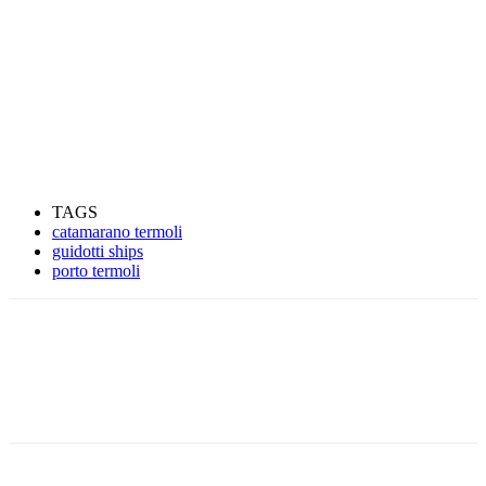
TAGS
catamarano termoli
guidotti ships
porto termoli