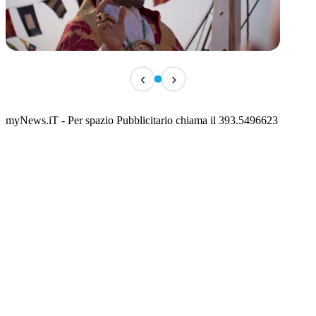
TERMINATO
‹
›
San Basso 2026 - il programma delle feste
📅 3 Agosto 2026 · 08:00 · 📍 Porto
myNews.iT - Per spazio Pubblicitario chiama il 393.5496623