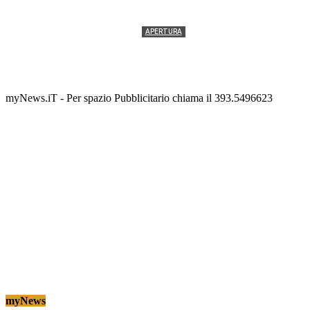
APERTURA
Termolesi, la foto di gruppo torna a riempire la
scalinata del folklore
Tony Cericola
-
2 AGOSTO 2026
myNews.iT - Per spazio Pubblicitario chiama il 393.5496623
myNews