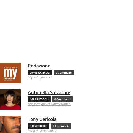
Redazione
29409 ARTICOLI
0 Commenti
https://mynews.it
Antonella Salvatore
1091 ARTICOLI
0 Commenti
https://mynews.it/author/ansa/
Tony Cericola
438 ARTICOLI
0 Commenti
https://microstudio.it