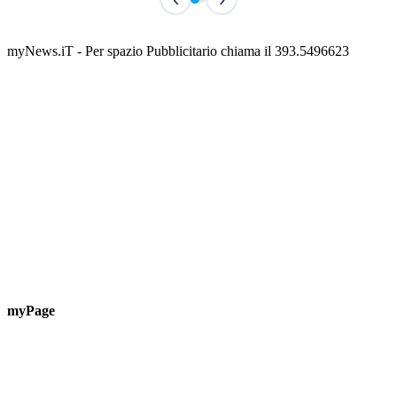
Classic Contest 3vs3 Memorial Michele
Fest
Guardascione
ediz
📅 6 Agosto 2026 · 09:00 · 📍 Lungomare C. Colombo
📅 7 A
myNews.iT - Per spazio Pubblicitario chiama il 393.5496623
myPage