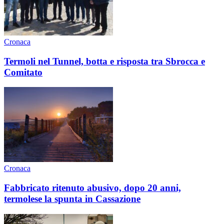
Cronaca
Termoli nel Tunnel, botta e risposta tra Sbrocca e
Comitato
Cronaca
Fabbricato ritenuto abusivo, dopo 20 anni,
termolese la spunta in Cassazione