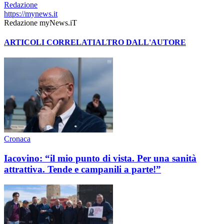
Redazione
https://mynews.it
Redazione myNews.iT
ARTICOLI CORRELATI
ALTRO DALL'AUTORE
Cronaca
Iacovino: “il mio punto di vista. Per una sanità
attrattiva. Tende e campanili a parte!”