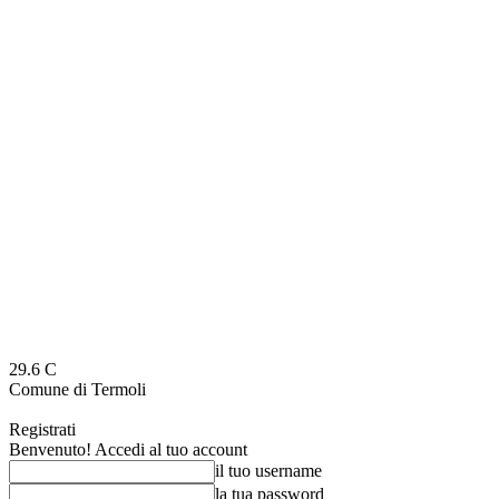
29.6
C
Comune di Termoli
Registrati
Benvenuto! Accedi al tuo account
il tuo username
la tua password