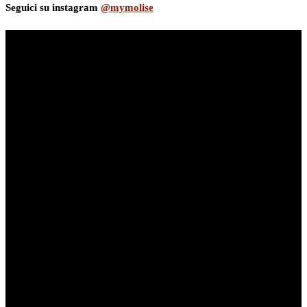
Seguici su instagram
@mymolise
myNews.iT - Per spazio Pubblicitario chiama il 393.5496623