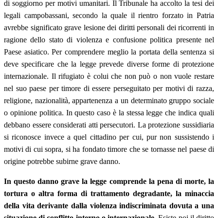
di soggiorno per motivi umanitari. Il Tribunale ha accolto la tesi dei
legali campobassani, secondo la quale il rientro forzato in Patria
avrebbe significato grave lesione dei diritti personali dei ricorrenti in
ragione dello stato di violenza e confusione politica presente nel
Paese asiatico. Per comprendere meglio la portata della sentenza si
deve specificare che la legge prevede diverse forme di protezione
internazionale. Il rifugiato è colui che non può o non vuole restare
nel suo paese per timore di essere perseguitato per motivi di razza,
religione, nazionalità, appartenenza a un determinato gruppo sociale
o opinione politica. In questo caso è la stessa legge che indica quali
debbano essere considerati atti persecutori. La protezione sussidiaria
si riconosce invece a quel cittadino per cui, pur non sussistendo i
motivi di cui sopra, si ha fondato timore che se tornasse nel paese di
origine potrebbe subirne grave danno.
In questo danno grave la legge comprende la pena di morte, la
tortura o altra forma di trattamento degradante, la minaccia
della vita derivante dalla violenza indiscriminata dovuta a una
situazione di conflitto interno o internazionale.
Esiste poi il diritto