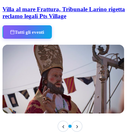
Villa al mare Frattura, Tribunale Larino rigetta
reclamo legali Pts Village
Tutti gli eventi
TERMINATO
‹
›
San Basso 2026 - il programma delle feste
📅 3 Agosto 2026 · 08:00 · 📍 Porto