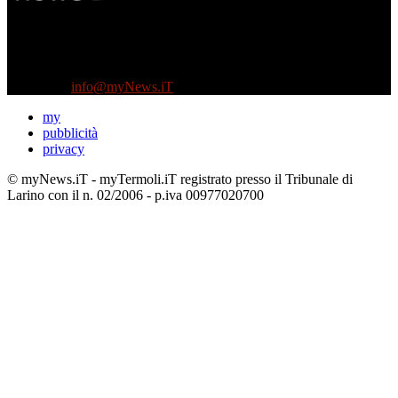
Diretto da Antonella Salvatore
Testata indipendente fondata nel 2005:
non riceve e non ha mai ricevuto nessun finanziamento pubblico.
Tel +39 3935496623
Contattaci:
info@myNews.iT
my
pubblicità
privacy
© myNews.iT - myTermoli.iT registrato presso il Tribunale di
Larino con il n. 02/2006 - p.iva 00977020700