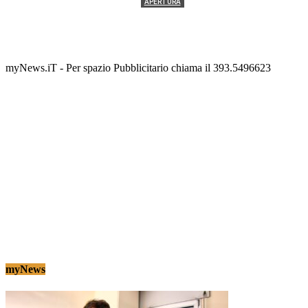
APERTURA
Termolesi, la foto di gruppo torna a riempire la
scalinata del folklore
Tony Cericola
-
2 AGOSTO 2026
myNews.iT - Per spazio Pubblicitario chiama il 393.5496623
myNews