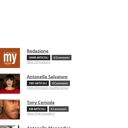
Redazione
29409 ARTICOLI
0 Commenti
https://mynews.it
Antonella Salvatore
1091 ARTICOLI
0 Commenti
https://mynews.it/author/ansa/
Tony Cericola
438 ARTICOLI
0 Commenti
https://microstudio.it