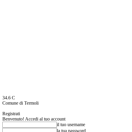
34.6
C
Comune di Termoli
Registrati
Benvenuto! Accedi al tuo account
il tuo username
la tua password