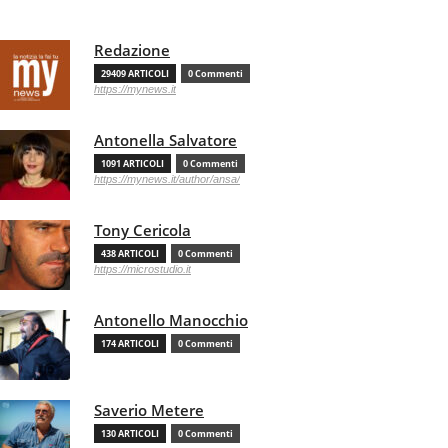
Redazione
29409 ARTICOLI
0 Commenti
https://mynews.it
Antonella Salvatore
1091 ARTICOLI
0 Commenti
https://mynews.it/author/ansa/
Tony Cericola
438 ARTICOLI
0 Commenti
https://microstudio.it
Antonello Manocchio
174 ARTICOLI
0 Commenti
Saverio Metere
130 ARTICOLI
0 Commenti