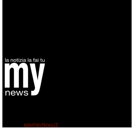
Diretto da Antonella Salvatore
Testata indipendente fondata nel 2005:
non riceve e non ha mai ricevuto nessun finanziamento pubblico.
Tel +39 3935496623
Contattaci:
info@myNews.iT