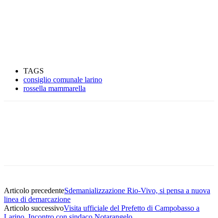
TAGS
consiglio comunale larino
rossella mammarella
Articolo precedente
Sdemanializzazione Rio-Vivo, si pensa a nuova
linea di demarcazione
Articolo successivo
Visita ufficiale del Prefetto di Campobasso a
Larino. Incontro con sindaco Notarangelo