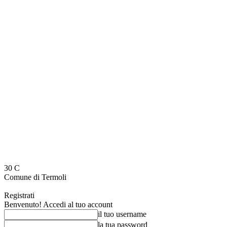
30
C
Comune di Termoli
Registrati
Benvenuto! Accedi al tuo account
il tuo username
la tua password