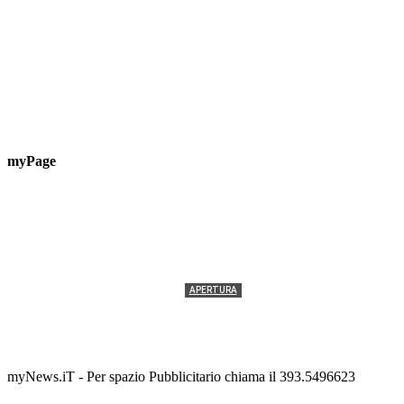
myPage
APERTURA
Termolesi, la foto di gruppo torna a riempire la
scalinata del folklore
Tony Cericola
-
2 AGOSTO 2026
myNews.iT - Per spazio Pubblicitario chiama il 393.5496623