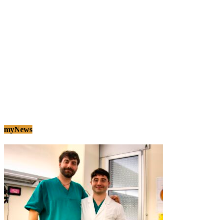
myNews