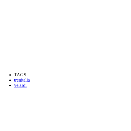
TAGS
trenitalia
velardi
Condividere