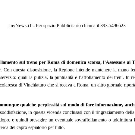
myNews.iT - Per spazio Pubblicitario chiama il 393.5496623
ffollamento sul treno per Roma di domenica scorsa, l’Assessore a
e. Con questa disposizione, la Regione intende mantenere la mano ferma
ervizio: quali la pulizia, la puntualità e l’affollamento dei treni. In 
olaresca di Vinchiaturo che si recava a Roma, un altro giornale riporta
 comunque qualche perplessità sul modo di fare informazione, anche
i soddisfazione, in questa vicenda conclusasi con il ringraziamento dell
opo, e quindi presagire un eventuale sovraffollamento o addirittura la 
cerca del capro espiatorio per tutto.