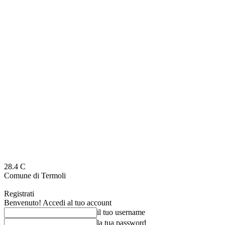
28.4
C
Comune di Termoli
Registrati
Benvenuto! Accedi al tuo account
il tuo username
la tua password