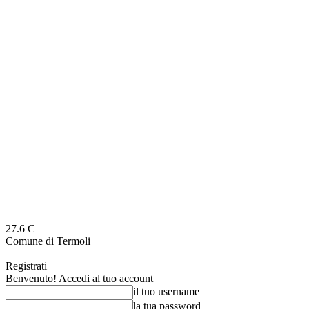
27.6
C
Comune di Termoli
Registrati
Benvenuto! Accedi al tuo account
il tuo username
la tua password