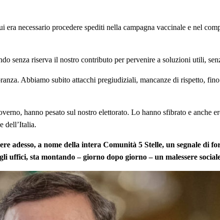
i era necessario procedere spediti nella campagna vaccinale e nel compl
senza riserva il nostro contributo per pervenire a soluzioni utili, senz
ranza. Abbiamo subito attacchi pregiudiziali, mancanze di rispetto, fino a
overno, hanno pesato sul nostro elettorato. Lo hanno sfibrato e anche ero
 dell’Italia.
re adesso, a nome della intera Comunità 5 Stelle, un segnale di forte 
 negli uffici, sta montando – giorno dopo giorno – un malessere soci