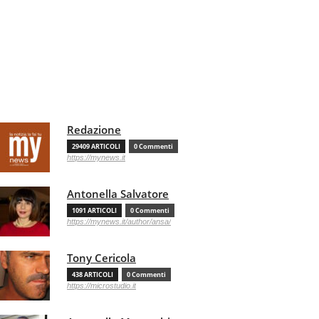
Redazione
29409 ARTICOLI
0 Commenti
https://mynews.it
Antonella Salvatore
1091 ARTICOLI
0 Commenti
https://mynews.it/author/ansa/
Tony Cericola
438 ARTICOLI
0 Commenti
https://microstudio.it