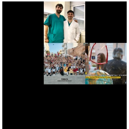
myNews.iT - Per spazio Pubblicitario chiama il 393.5496623