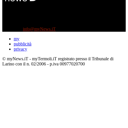
Diretto da Antonella Salvatore
Testata indipendente fondata nel 2005:
non riceve e non ha mai ricevuto nessun finanziamento pubblico.
Tel +39 3935496623
Contattaci:
info@myNews.iT
my
pubblicità
privacy
© myNews.iT - myTermoli.iT registrato presso il Tribunale di
Larino con il n. 02/2006 - p.iva 00977020700