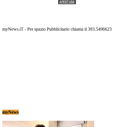
APERTURA
Termolesi, la foto di gruppo torna a riempire la
scalinata del folklore
Tony Cericola
-
2 AGOSTO 2026
myNews.iT - Per spazio Pubblicitario chiama il 393.5496623
myNews