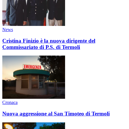
News
Cristina Finizio è la nuova dirigente del
Commissariato di P.S. di Termoli
Cronaca
Nuova aggressione al San Timoteo di Termoli