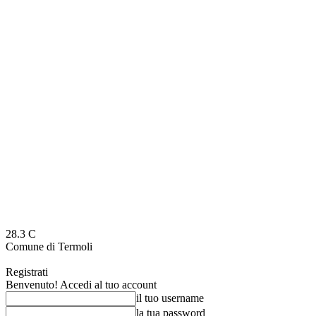
28.3
C
Comune di Termoli
Registrati
Benvenuto! Accedi al tuo account
il tuo username
la tua password