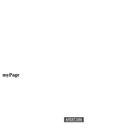
myPage
APERTURA
Termolesi, la foto di gruppo torna a riempire la
scalinata del folklore