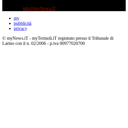
Tel +39 3935496623
Contattaci:
info@myNews.iT
my
pubblicità
privacy
© myNews.iT - myTermoli.iT registrato presso il Tribunale di
Larino con il n. 02/2006 - p.iva 00977020700