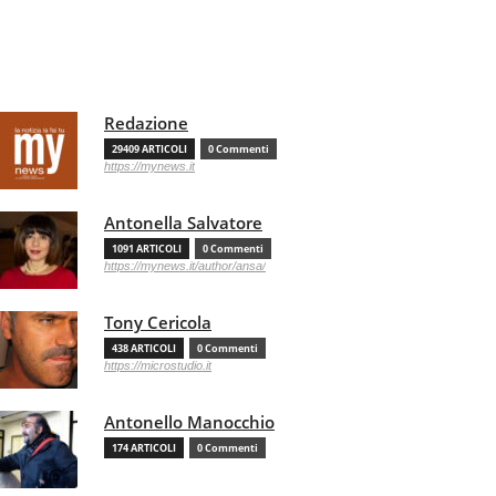
Redazione
29409 ARTICOLI
0 Commenti
https://mynews.it
Antonella Salvatore
1091 ARTICOLI
0 Commenti
https://mynews.it/author/ansa/
Tony Cericola
438 ARTICOLI
0 Commenti
https://microstudio.it
Antonello Manocchio
174 ARTICOLI
0 Commenti