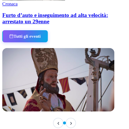
Cronaca
Furto d’auto e inseguimento ad alta velocità:
arrestato un 29enne
Tutti gli eventi
TERMINATO
‹
›
San Basso 2026 - il programma delle feste