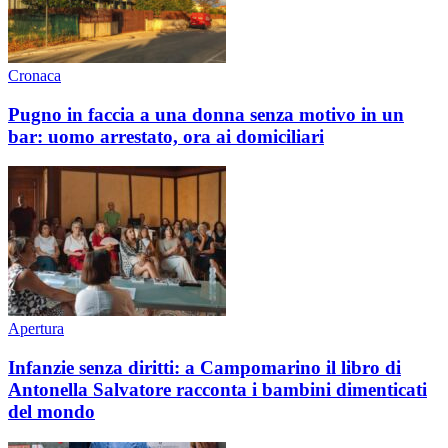
Cronaca
Pugno in faccia a una donna senza motivo in un
bar: uomo arrestato, ora ai domiciliari
Apertura
Infanzie senza diritti: a Campomarino il libro di
Antonella Salvatore racconta i bambini dimenticati
del mondo