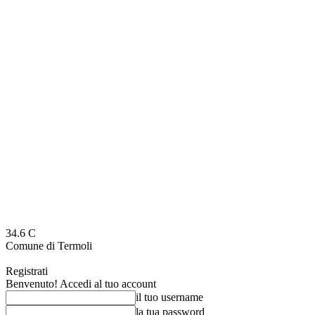
34.6
C
Comune di Termoli
Registrati
Benvenuto! Accedi al tuo account
il tuo username
la tua password