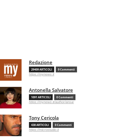
Redazione
29409 ARTICOLI
0 Commenti
https://mynews.it
Antonella Salvatore
1091 ARTICOLI
0 Commenti
https://mynews.it/author/ansa/
Tony Cericola
438 ARTICOLI
0 Commenti
https://microstudio.it