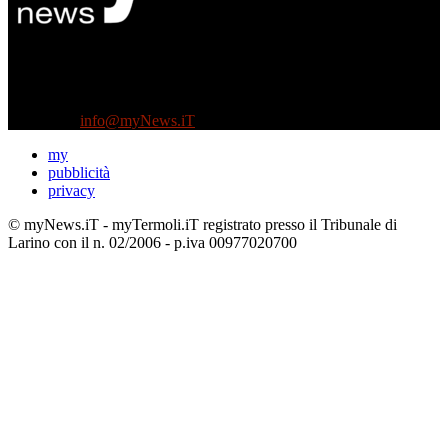
Diretto da Antonella Salvatore
Testata indipendente fondata nel 2005:
non riceve e non ha mai ricevuto nessun finanziamento pubblico.
Tel +39 3935496623
Contattaci:
info@myNews.iT
my
pubblicità
privacy
© myNews.iT - myTermoli.iT registrato presso il Tribunale di
Larino con il n. 02/2006 - p.iva 00977020700