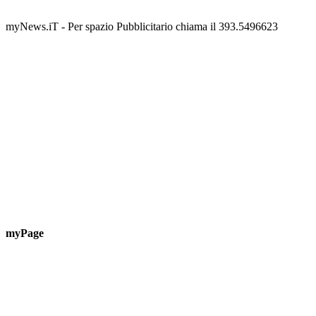
📅 3 Agosto 2026 · 08:00 · 📍 Porto
myNews.iT - Per spazio Pubblicitario chiama il 393.5496623
myPage