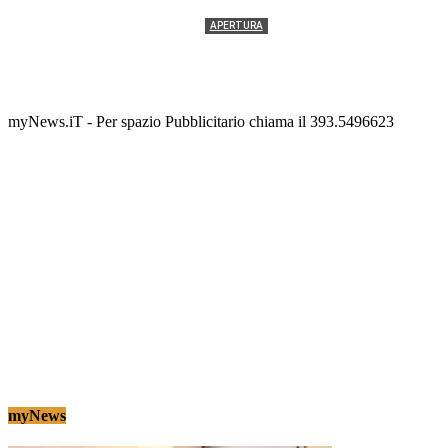
APERTURA
Termolesi, la foto di gruppo torna a riempire la
scalinata del folklore
Tony Cericola
-
2 AGOSTO 2026
myNews.iT - Per spazio Pubblicitario chiama il 393.5496623
myNews