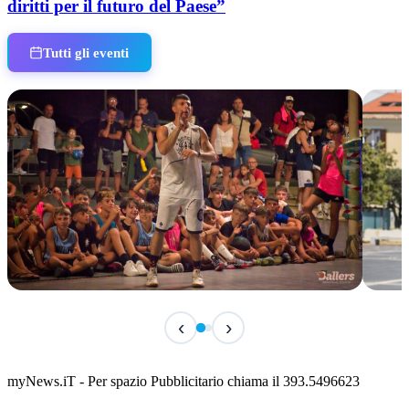
diritti per il futuro del Paese”
Tutti gli eventi
TERMINATO
TER
‹
›
Classic Contest 3vs3 Memorial Michele
Fest
Guardascione
ediz
📅 6 Agosto 2026 · 09:00 · 📍 Lungomare C. Colombo
📅 7 A
myNews.iT - Per spazio Pubblicitario chiama il 393.5496623