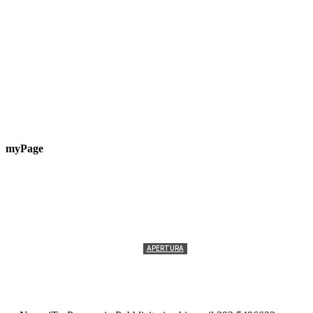
myPage
APERTURA
Termolesi, la foto di gruppo torna a riempire la
scalinata del folklore
Tony Cericola
-
2 AGOSTO 2026