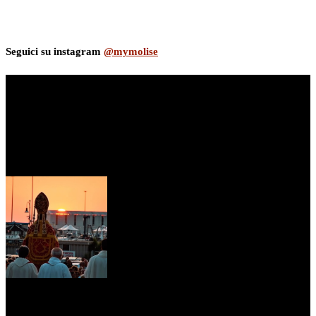
Seguici su instagram
@mymolise
myNews.iT - Per spazio Pubblicitario chiama il 393.5496623