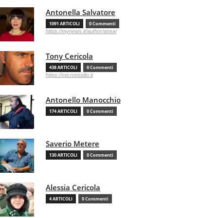
Antonella Salvatore
1091 ARTICOLI
0 Commenti
https://mynews.it/author/ansa/
Tony Cericola
438 ARTICOLI
0 Commenti
https://microstudio.it
Antonello Manocchio
174 ARTICOLI
0 Commenti
Saverio Metere
130 ARTICOLI
0 Commenti
Alessia Cericola
4 ARTICOLI
0 Commenti