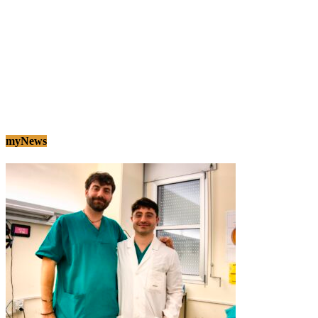
myNews