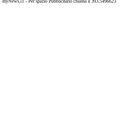
myNews.iT - Per spazio Pubblicitario chiama il 393.5496623