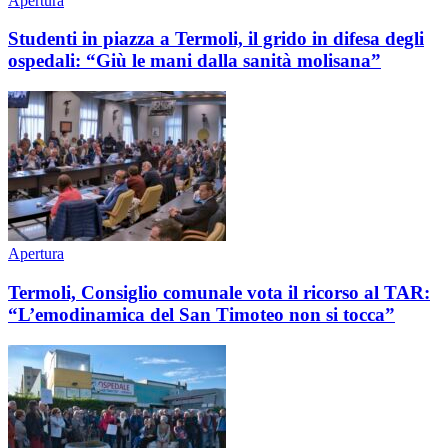
Apertura
Studenti in piazza a Termoli, il grido in difesa degli
ospedali: “Giù le mani dalla sanità molisana”
Apertura
Termoli, Consiglio comunale vota il ricorso al TAR:
“L’emodinamica del San Timoteo non si tocca”