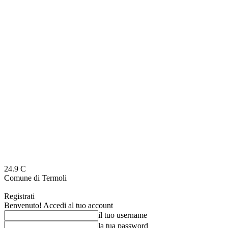
24.9
C
Comune di Termoli
Registrati
Benvenuto! Accedi al tuo account
il tuo username
la tua password