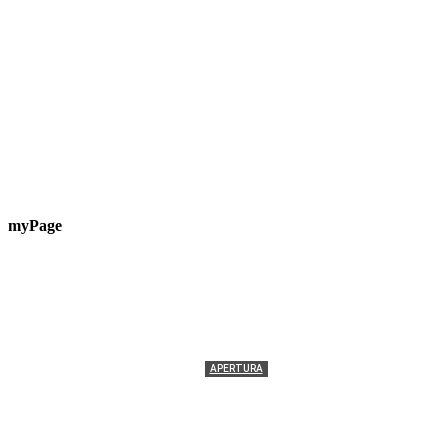
myPage
APERTURA
Termolesi, la foto di gruppo torna a riempire la
scalinata del folklore
Tony Cericola
-
2 AGOSTO 2026