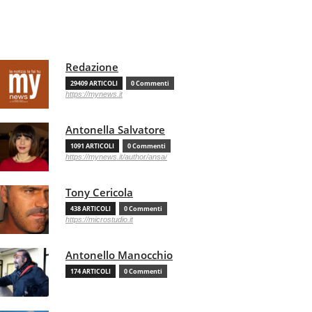
Redazione
29409 ARTICOLI
0 Commenti
https://mynews.it
Antonella Salvatore
1091 ARTICOLI
0 Commenti
https://mynews.it/author/ansa/
Tony Cericola
438 ARTICOLI
0 Commenti
https://microstudio.it
Antonello Manocchio
174 ARTICOLI
0 Commenti