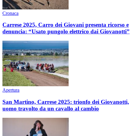
Cronaca
Carrese 2025, Carro dei Giovani presenta ricorso e
denuncia: “Usato pungolo elettrico dai Giovanotti”
Apertura
San Martino, Carrese 2025: trionfo dei Giovanotti,
uomo travolto da un cavallo al cambio