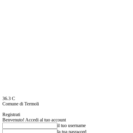
36.3
C
Comune di Termoli
Registrati
Benvenuto! Accedi al tuo account
il tuo username
la tua password