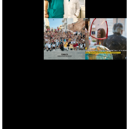
myNews.iT - Per spazio Pubblicitario chiama il 393.5496623