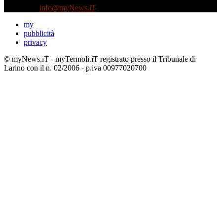
Contattaci:
info@myNews.iT
my
pubblicità
privacy
© myNews.iT - myTermoli.iT registrato presso il Tribunale di
Larino con il n. 02/2006 - p.iva 00977020700