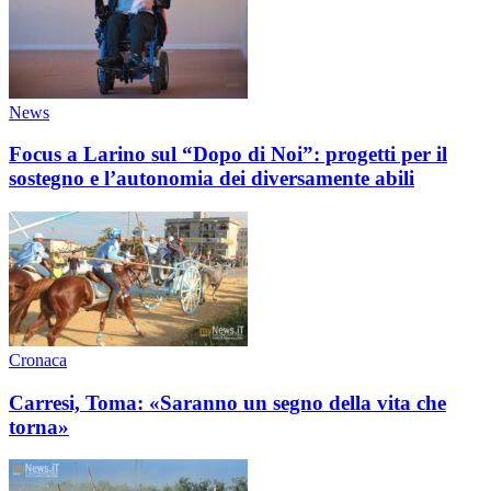
News
Focus a Larino sul “Dopo di Noi”: progetti per il
sostegno e l’autonomia dei diversamente abili
Cronaca
Carresi, Toma: «Saranno un segno della vita che
torna»