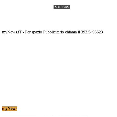
APERTURA
Termolesi, la foto di gruppo torna a riempire la
scalinata del folklore
Tony Cericola
-
2 AGOSTO 2026
myNews.iT - Per spazio Pubblicitario chiama il 393.5496623
myNews