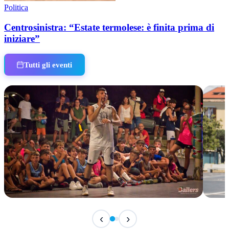
Politica
Centrosinistra: “Estate termolese: è finita prima di
iniziare”
Tutti gli eventi
IN CORSO
IN 
‹
›
Classic Contest 3vs3 Memorial Michele
Fest