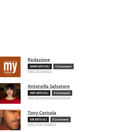
Redazione
29409 ARTICOLI
0 Commenti
https://mynews.it
Antonella Salvatore
1091 ARTICOLI
0 Commenti
https://mynews.it/author/ansa/
Tony Cericola
438 ARTICOLI
0 Commenti
https://microstudio.it