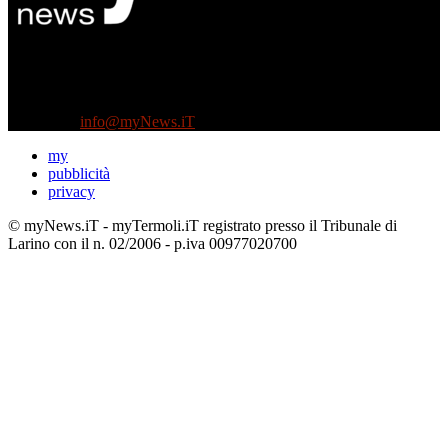
Diretto da Antonella Salvatore
Testata indipendente fondata nel 2005:
non riceve e non ha mai ricevuto nessun finanziamento pubblico.
Tel +39 3935496623
Contattaci:
info@myNews.iT
my
pubblicità
privacy
© myNews.iT - myTermoli.iT registrato presso il Tribunale di
Larino con il n. 02/2006 - p.iva 00977020700