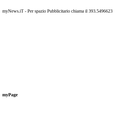
Guardascione
ediz
📅 6 Agosto 2026 · 09:00 · 📍 Lungomare C. Colombo
📅 7 A
myNews.iT - Per spazio Pubblicitario chiama il 393.5496623
myPage