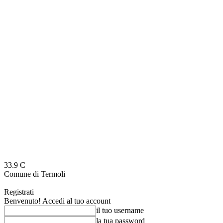
33.9
C
Comune di Termoli
Registrati
Benvenuto! Accedi al tuo account
il tuo username
la tua password