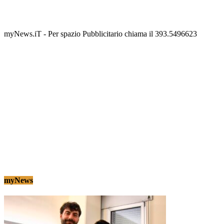
scalinata del folklore
Tony Cericola
-
2 AGOSTO 2026
myNews.iT - Per spazio Pubblicitario chiama il 393.5496623
myNews