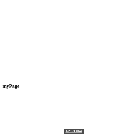
myPage
APERTURA
Termolesi, la foto di gruppo torna a riempire la