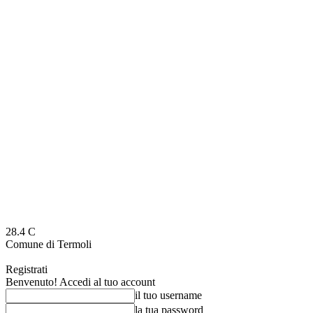
28.4
C
Comune di Termoli
Registrati
Benvenuto! Accedi al tuo account
il tuo username
la tua password