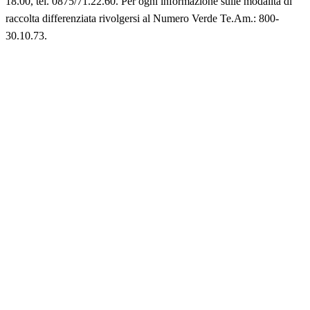
18.00, tel. 0875/71.22.60. Per ogni informazione sulle modalità di
raccolta differenziata rivolgersi al Numero Verde Te.Am.: 800-
30.10.73.