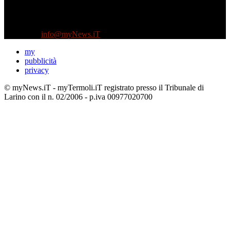
Testata indipendente fondata nel 2005:
non riceve e non ha mai ricevuto nessun finanziamento pubblico.
Tel +39 3935496623
Contattaci:
info@myNews.iT
my
pubblicità
privacy
© myNews.iT - myTermoli.iT registrato presso il Tribunale di
Larino con il n. 02/2006 - p.iva 00977020700