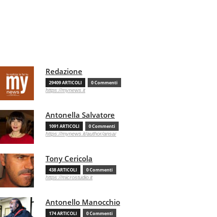
Redazione
29409 ARTICOLI
0 Commenti
https://mynews.it
Antonella Salvatore
1091 ARTICOLI
0 Commenti
https://mynews.it/author/ansa/
Tony Cericola
438 ARTICOLI
0 Commenti
https://microstudio.it
Antonello Manocchio
174 ARTICOLI
0 Commenti