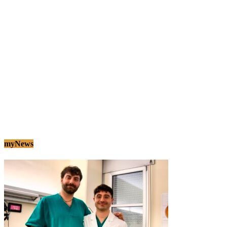
myNews