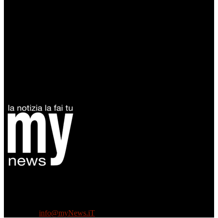
Diretto da Antonella Salvatore
Testata indipendente fondata nel 2005:
non riceve e non ha mai ricevuto nessun finanziamento pubblico.
Tel +39 3935496623
Contattaci:
info@myNews.iT