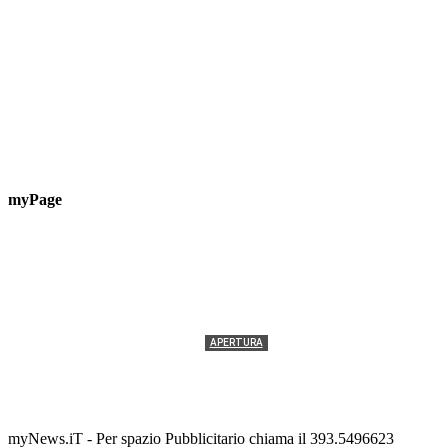
myPage
APERTURA
Termolesi, la foto di gruppo torna a riempire la
scalinata del folklore
Tony Cericola
-
2 AGOSTO 2026
myNews.iT - Per spazio Pubblicitario chiama il 393.5496623