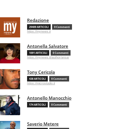
Redazione
29409 ARTICOLI
0 Commenti
https://mynews.it
Antonella Salvatore
1091 ARTICOLI
0 Commenti
https://mynews.it/author/ansa/
Tony Cericola
438 ARTICOLI
0 Commenti
https://microstudio.it
Antonello Manocchio
174 ARTICOLI
0 Commenti
Saverio Metere