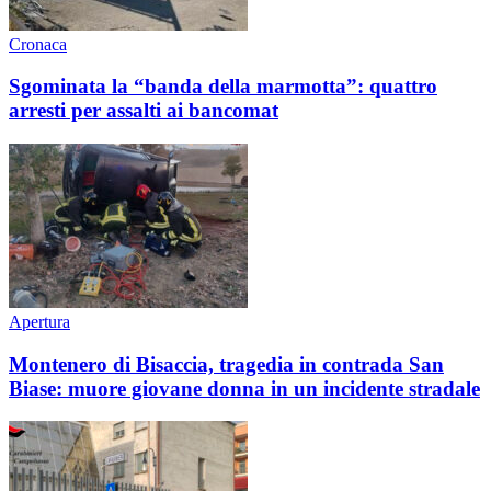
Cronaca
Sgominata la “banda della marmotta”: quattro
arresti per assalti ai bancomat
Apertura
Montenero di Bisaccia, tragedia in contrada San
Biase: muore giovane donna in un incidente stradale