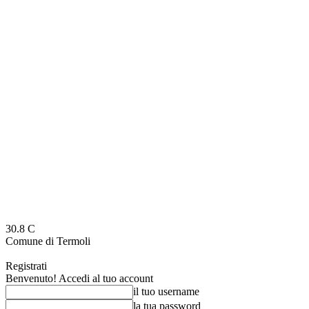
30.8
C
Comune di Termoli
Registrati
Benvenuto! Accedi al tuo account
il tuo username
la tua password