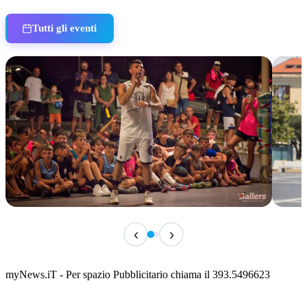
Tutti gli eventi
IN CORSO
IN 
‹
›
Classic Contest 3vs3 Memorial Michele
Fest
Guardascione
ediz
📅 6 Agosto 2026 · 09:00 · 📍 Lungomare C. Colombo
📅 7 A
myNews.iT - Per spazio Pubblicitario chiama il 393.5496623