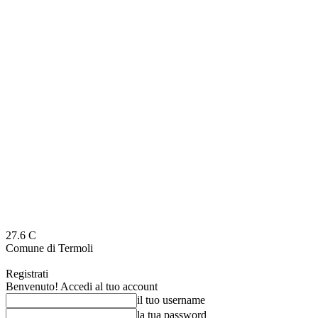
27.6
C
Comune di Termoli
Registrati
Benvenuto! Accedi al tuo account
il tuo username
la tua password