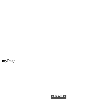
myPage
APERTURA
Termolesi, la foto di gruppo torna a riempire la
scalinata del folklore