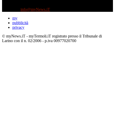
non riceve e non ha mai ricevuto nessun finanziamento pubblico.
Tel +39 3935496623
Contattaci:
info@myNews.iT
my
pubblicità
privacy
© myNews.iT - myTermoli.iT registrato presso il Tribunale di
Larino con il n. 02/2006 - p.iva 00977020700