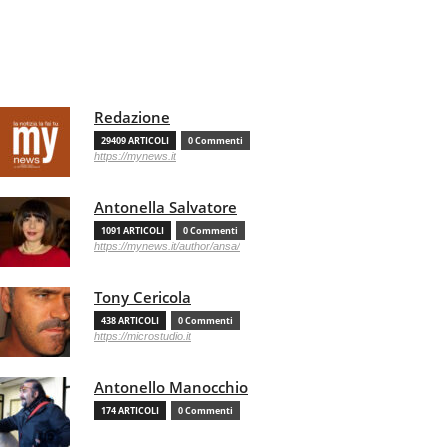
Redazione
29409 ARTICOLI
0 Commenti
https://mynews.it
Antonella Salvatore
1091 ARTICOLI
0 Commenti
https://mynews.it/author/ansa/
Tony Cericola
438 ARTICOLI
0 Commenti
https://microstudio.it
Antonello Manocchio
174 ARTICOLI
0 Commenti