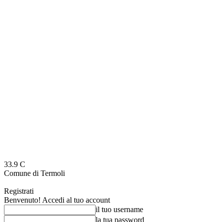
33.9
C
Comune di Termoli
Registrati
Benvenuto! Accedi al tuo account
il tuo username
la tua password