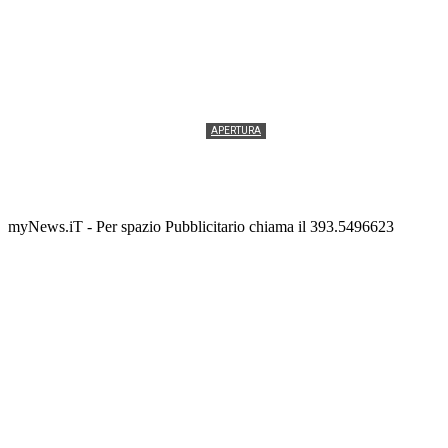
APERTURA
Termolesi, la foto di gruppo torna a riempire la
scalinata del folklore
Tony Cericola
-
2 AGOSTO 2026
myNews.iT - Per spazio Pubblicitario chiama il 393.5496623