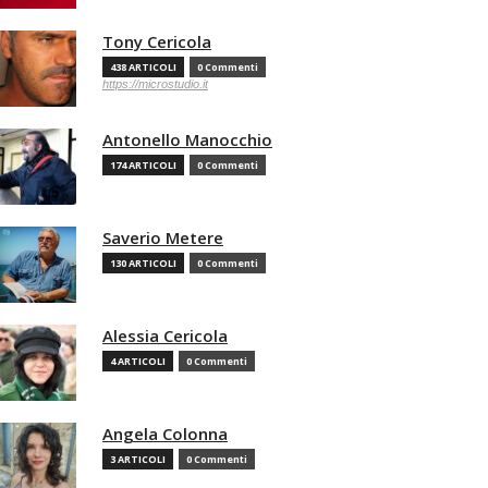
Tony Cericola
438 ARTICOLI
0 Commenti
https://microstudio.it
Antonello Manocchio
174 ARTICOLI
0 Commenti
Saverio Metere
130 ARTICOLI
0 Commenti
Alessia Cericola
4 ARTICOLI
0 Commenti
Angela Colonna
3 ARTICOLI
0 Commenti