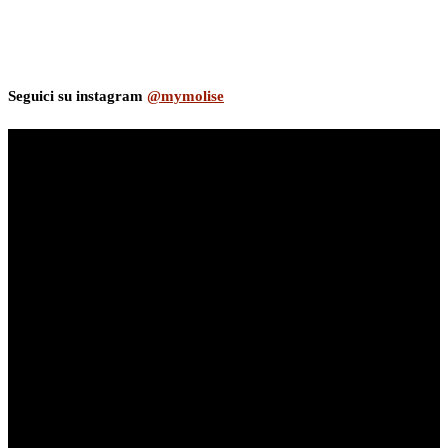
Seguici su instagram
@mymolise
myNews.iT - Per spazio Pubblicitario chiama il 393.5496623