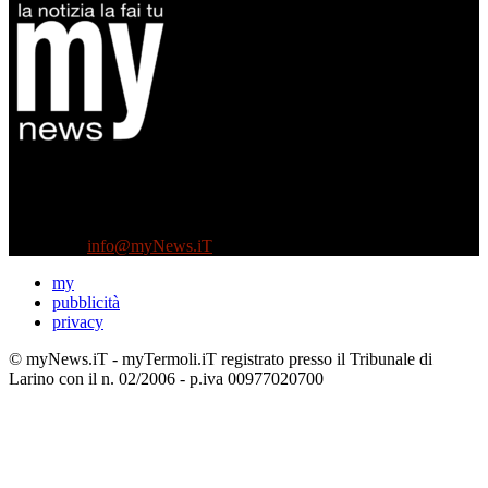
Diretto da Antonella Salvatore
Testata indipendente fondata nel 2005:
non riceve e non ha mai ricevuto nessun finanziamento pubblico.
Tel +39 3935496623
Contattaci:
info@myNews.iT
my
pubblicità
privacy
© myNews.iT - myTermoli.iT registrato presso il Tribunale di
Larino con il n. 02/2006 - p.iva 00977020700