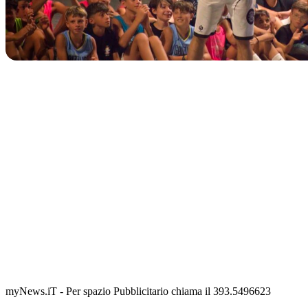
IN CORSO
Classic Contest 3vs3 Memorial Michele Guardascione
📅 6 Agosto 2026 · 09:00 · 📍 Lungomare C. Colombo
myNews.iT - Per spazio Pubblicitario chiama il 393.5496623