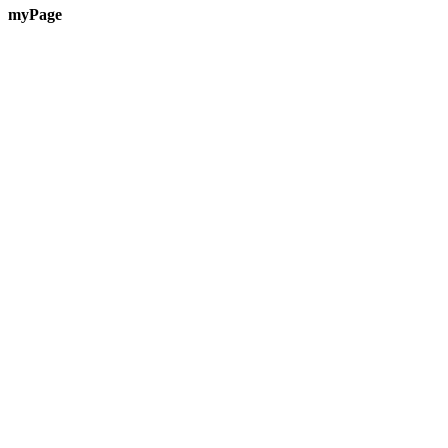
myPage
Te