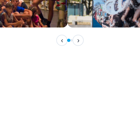
IN ARRIVO
‹
›
Festival Internazionale del F
📅 7 Agosto 2026 · 21:30 · 📍 Piazza Vittor