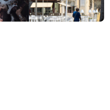
olklore - 41ª edizione
io Veneto