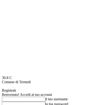
30.8
C
Comune di Termoli
Registrati
Benvenuto! Accedi al tuo account
il tuo username
la tua password