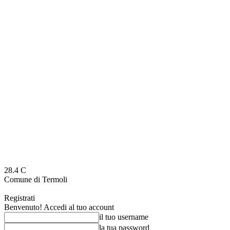
28.4
C
Comune di Termoli
Registrati
Benvenuto! Accedi al tuo account
il tuo username
la tua password