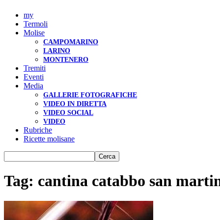
my
Termoli
Molise
CAMPOMARINO
LARINO
MONTENERO
Tremiti
Eventi
Media
GALLERIE FOTOGRAFICHE
VIDEO IN DIRETTA
VIDEO SOCIAL
VIDEO
Rubriche
Ricette molisane
Tag: cantina catabbo san martino