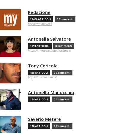
Redazione
29409 ARTICOLI
0 Commenti
https://mynews.it
Antonella Salvatore
1091 ARTICOLI
0 Commenti
https://mynews.it/author/ansa/
Tony Cericola
438 ARTICOLI
0 Commenti
https://microstudio.it
Antonello Manocchio
174 ARTICOLI
0 Commenti
Saverio Metere
130 ARTICOLI
0 Commenti