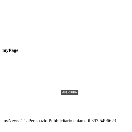
myPage
APERTURA
Termolesi, la foto di gruppo torna a riempire la
scalinata del folklore
Tony Cericola
-
2 AGOSTO 2026
myNews.iT - Per spazio Pubblicitario chiama il 393.5496623