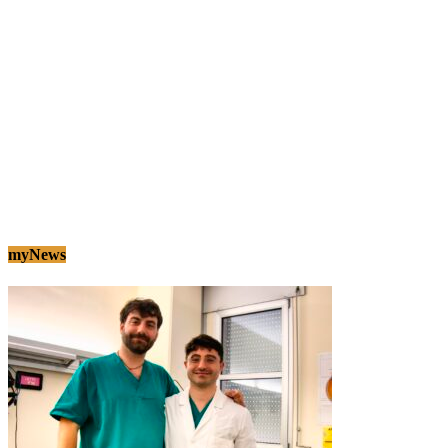
myNews