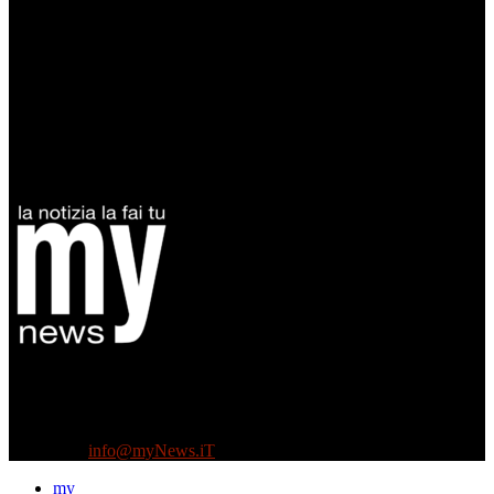
Diretto da Antonella Salvatore
Testata indipendente fondata nel 2005:
non riceve e non ha mai ricevuto nessun finanziamento pubblico.
Tel +39 3935496623
Contattaci:
info@myNews.iT
my