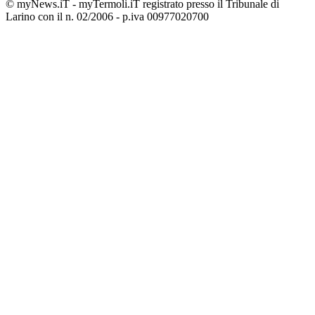
© myNews.iT - myTermoli.iT registrato presso il Tribunale di
Larino con il n. 02/2006 - p.iva 00977020700