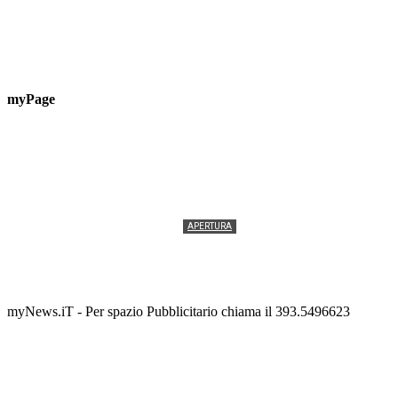
myPage
APERTURA
Termolesi, la foto di gruppo torna a riempire la
scalinata del folklore
Tony Cericola
-
2 AGOSTO 2026
myNews.iT - Per spazio Pubblicitario chiama il 393.5496623