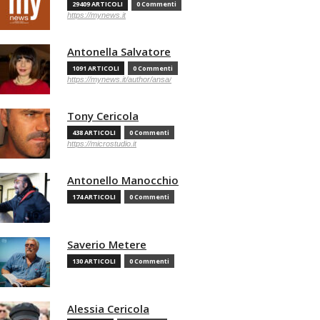
29409 ARTICOLI
0 Commenti
https://mynews.it
Antonella Salvatore
1091 ARTICOLI
0 Commenti
https://mynews.it/author/ansa/
Tony Cericola
438 ARTICOLI
0 Commenti
https://microstudio.it
Antonello Manocchio
174 ARTICOLI
0 Commenti
Saverio Metere
130 ARTICOLI
0 Commenti
Alessia Cericola