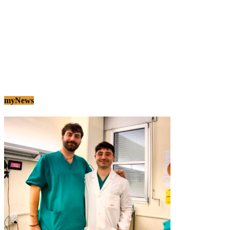
myNews