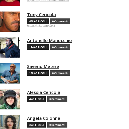
Tony Cericola
438 ARTICOLI
0 Commenti
https://microstudio.it
Antonello Manocchio
174 ARTICOLI
0 Commenti
Saverio Metere
130 ARTICOLI
0 Commenti
Alessia Cericola
4 ARTICOLI
0 Commenti
Angela Colonna
3 ARTICOLI
0 Commenti