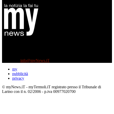
Diretto da Antonella Salvatore
Testata indipendente fondata nel 2005:
non riceve e non ha mai ricevuto nessun finanziamento pubblico.
Tel +39 3935496623
Contattaci:
info@myNews.iT
my
pubblicità
privacy
© myNews.iT - myTermoli.iT registrato presso il Tribunale di
Larino con il n. 02/2006 - p.iva 00977020700