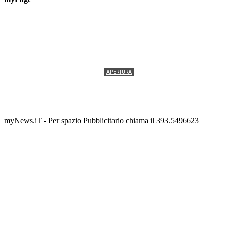
APERTURA
Termolesi, la foto di gruppo torna a riempire la
scalinata del folklore
Tony Cericola
-
2 AGOSTO 2026
myNews.iT - Per spazio Pubblicitario chiama il 393.5496623