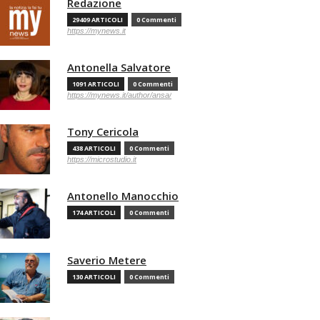
Redazione
29409 ARTICOLI
0 Commenti
https://mynews.it
Antonella Salvatore
1091 ARTICOLI
0 Commenti
https://mynews.it/author/ansa/
Tony Cericola
438 ARTICOLI
0 Commenti
https://microstudio.it
Antonello Manocchio
174 ARTICOLI
0 Commenti
Saverio Metere
130 ARTICOLI
0 Commenti