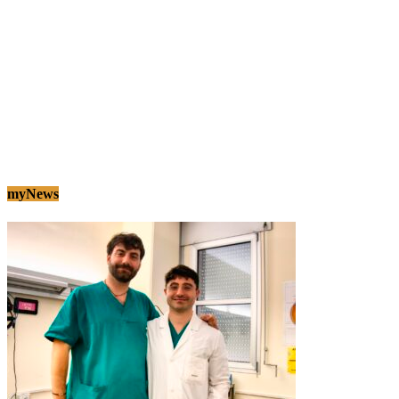
myNews