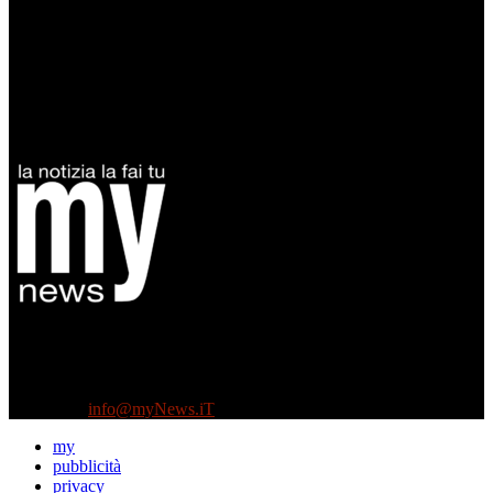
Diretto da Antonella Salvatore
Testata indipendente fondata nel 2005:
non riceve e non ha mai ricevuto nessun finanziamento pubblico.
Tel +39 3935496623
Contattaci:
info@myNews.iT
my
pubblicità
privacy