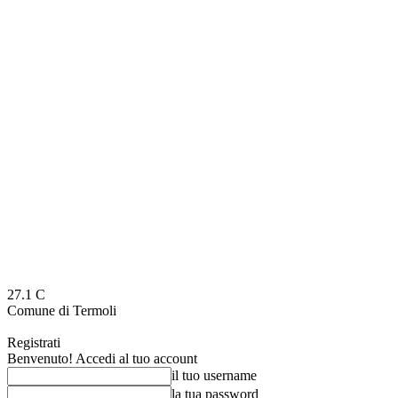
27.1
C
Comune di Termoli
Registrati
Benvenuto! Accedi al tuo account
il tuo username
la tua password