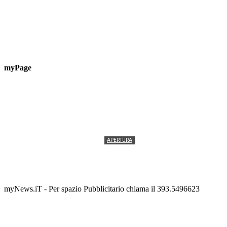
myPage
APERTURA
Termolesi, la foto di gruppo torna a riempire la
scalinata del folklore
Tony Cericola
-
2 AGOSTO 2026
myNews.iT - Per spazio Pubblicitario chiama il 393.5496623