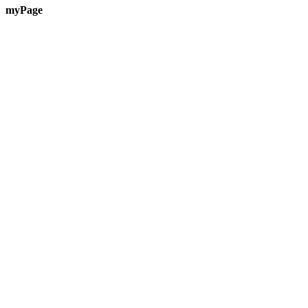
myPage
Te