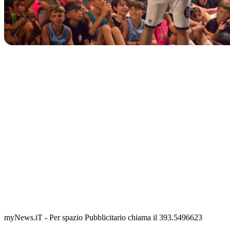
IN CORSO
Classic Contest 3vs3 Memorial Michele Guardascione
📅 6 Agosto 2026 · 09:00 · 📍 Lungomare C. Colombo
myNews.iT - Per spazio Pubblicitario chiama il 393.5496623