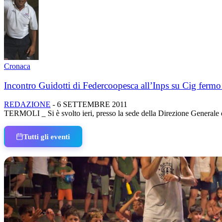
Cronaca
Incontro Guidotti di Federcoopesca all’Inps su Cig fermo
REDAZIONE
-
6 SETTEMBRE 2011
TERMOLI _ Si è svolto ieri, presso la sede della Direzione Generale 
Tutti gli eventi