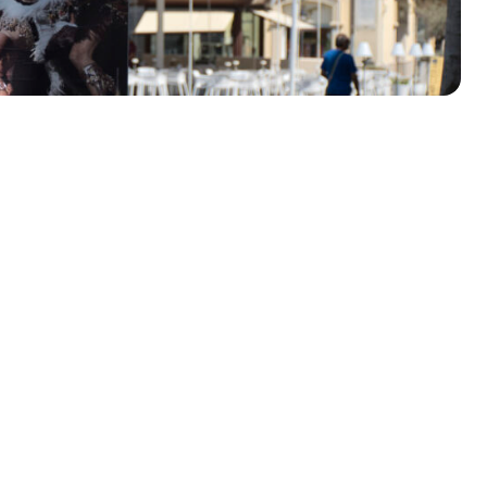
olklore - 41ª edizione
io Veneto