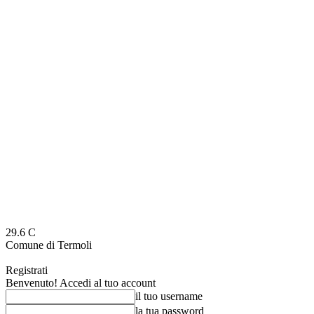
29.6
C
Comune di Termoli
Registrati
Benvenuto! Accedi al tuo account
il tuo username
la tua password