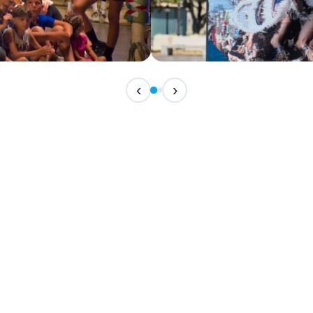
IN CORSO
‹
›
Festival Internazionale del F
📅 7 Agosto 2026 · 21:30 · 📍 Piazza Vittor