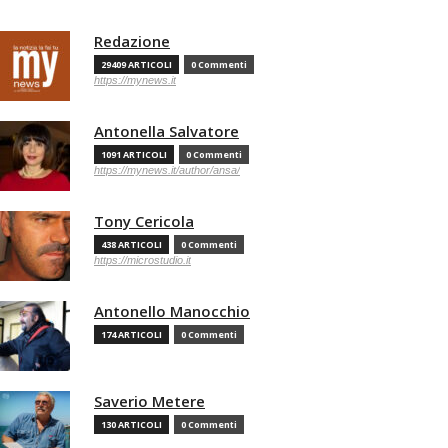
Redazione
29409 ARTICOLI
0 Commenti
https://mynews.it
Antonella Salvatore
1091 ARTICOLI
0 Commenti
https://mynews.it/author/ansa/
Tony Cericola
438 ARTICOLI
0 Commenti
https://microstudio.it
Antonello Manocchio
174 ARTICOLI
0 Commenti
Saverio Metere
130 ARTICOLI
0 Commenti