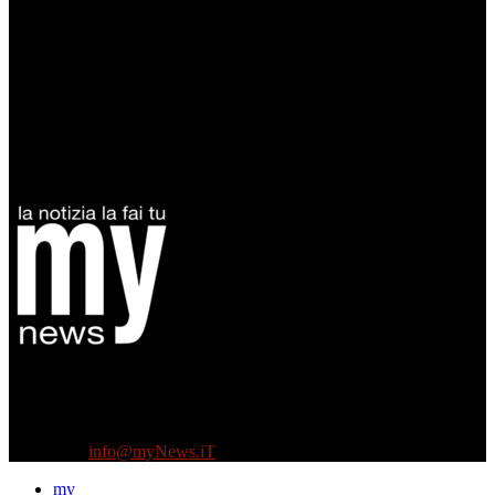
Diretto da Antonella Salvatore
Testata indipendente fondata nel 2005:
non riceve e non ha mai ricevuto nessun finanziamento pubblico.
Tel +39 3935496623
Contattaci:
info@myNews.iT
my