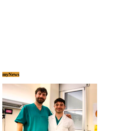
myNews