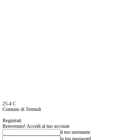
25.4
C
Comune di Termoli
Registrati
Benvenuto! Accedi al tuo account
il tuo username
la tua password