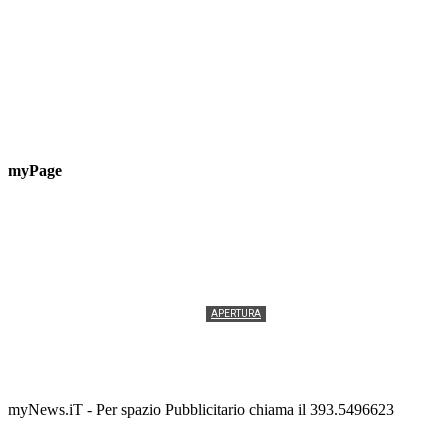
myPage
APERTURA
Termolesi, la foto di gruppo torna a riempire la
scalinata del folklore
Tony Cericola
-
2 AGOSTO 2026
myNews.iT - Per spazio Pubblicitario chiama il 393.5496623