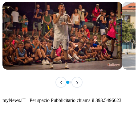
TERMINATO
IN 
‹
›
Classic Contest 3vs3 Memorial Michele
Fest
Guardascione
ediz
📅 6 Agosto 2026 · 09:00 · 📍 Lungomare C. Colombo
📅 7 A
myNews.iT - Per spazio Pubblicitario chiama il 393.5496623