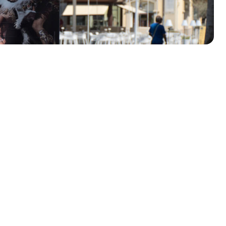
olklore - 41ª edizione
io Veneto