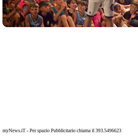
IN CORSO
Classic Contest 3vs3 Memorial Michele Guardascione
📅 6 Agosto 2026 · 09:00 · 📍 Lungomare C. Colombo
myNews.iT - Per spazio Pubblicitario chiama il 393.5496623