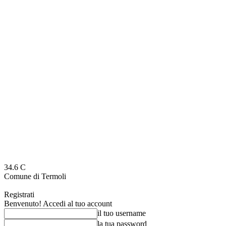
34.6
C
Comune di Termoli
Registrati
Benvenuto! Accedi al tuo account
il tuo username
la tua password