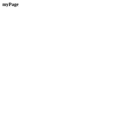
myPage
Te