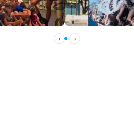
IN ARRIVO
‹
›
Festival Internazionale del F
📅 7 Agosto 2026 · 21:30 · 📍 Piazza Vittor