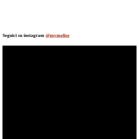
Seguici su instagram
@mymolise
myNews.iT - Per spazio Pubblicitario chiama il 393.5496623