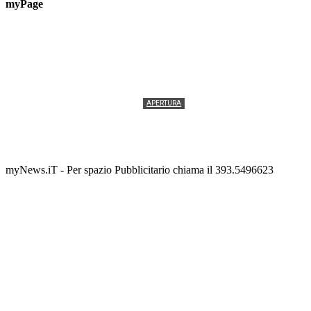
myPage
APERTURA
Termolesi, la foto di gruppo torna a riempire la
scalinata del folklore
Tony Cericola
-
2 AGOSTO 2026
myNews.iT - Per spazio Pubblicitario chiama il 393.5496623