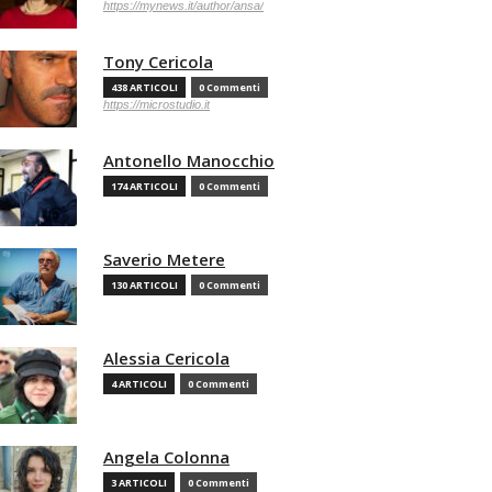
https://mynews.it/author/ansa/
Tony Cericola
438 ARTICOLI
0 Commenti
https://microstudio.it
Antonello Manocchio
174 ARTICOLI
0 Commenti
Saverio Metere
130 ARTICOLI
0 Commenti
Alessia Cericola
4 ARTICOLI
0 Commenti
Angela Colonna
3 ARTICOLI
0 Commenti