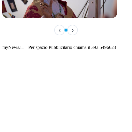
TERMINATO
‹
›
San Basso 2026 - il programma delle feste
📅 3 Agosto 2026 · 08:00 · 📍 Porto
myNews.iT - Per spazio Pubblicitario chiama il 393.5496623