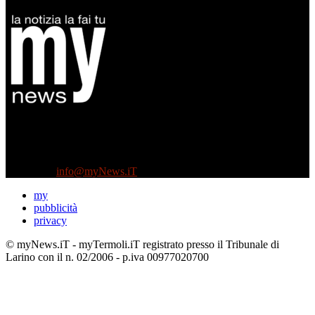
Diretto da Antonella Salvatore
Testata indipendente fondata nel 2005:
non riceve e non ha mai ricevuto nessun finanziamento pubblico.
Tel +39 3935496623
Contattaci:
info@myNews.iT
my
pubblicità
privacy
© myNews.iT - myTermoli.iT registrato presso il Tribunale di
Larino con il n. 02/2006 - p.iva 00977020700