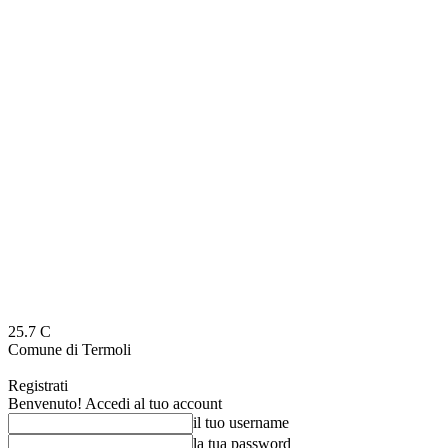
25.7
C
Comune di Termoli
Registrati
Benvenuto! Accedi al tuo account
il tuo username
la tua password