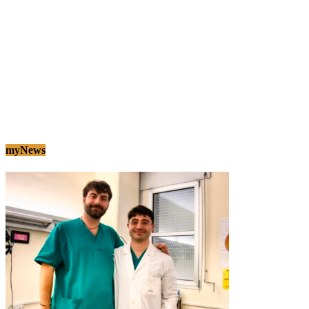
myNews