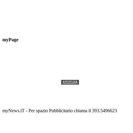
myPage
APERTURA
Termolesi, la foto di gruppo torna a riempire la
scalinata del folklore
Tony Cericola
-
2 AGOSTO 2026
myNews.iT - Per spazio Pubblicitario chiama il 393.5496623