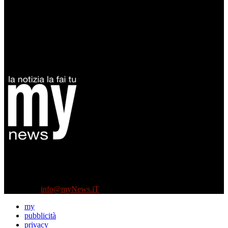
Diretto da Antonella Salvatore
Testata indipendente fondata nel 2005:
non riceve e non ha mai ricevuto nessun finanziamento pubblico.
Tel +39 3935496623
Contattaci:
info@myNews.iT
my
pubblicità
privacy