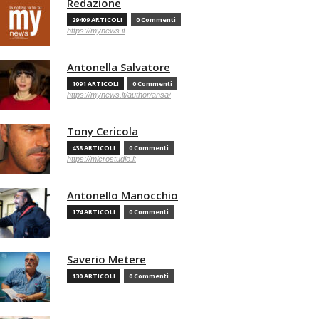
Redazione
29409 ARTICOLI
0 Commenti
https://mynews.it
Antonella Salvatore
1091 ARTICOLI
0 Commenti
https://mynews.it/author/ansa/
Tony Cericola
438 ARTICOLI
0 Commenti
https://microstudio.it
Antonello Manocchio
174 ARTICOLI
0 Commenti
Saverio Metere
130 ARTICOLI
0 Commenti