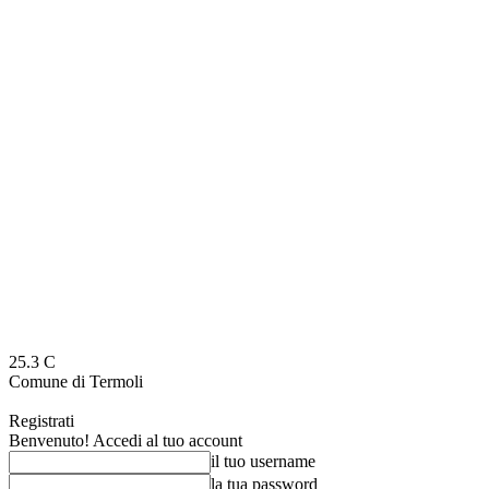
25.3
C
Comune di Termoli
Registrati
Benvenuto! Accedi al tuo account
il tuo username
la tua password