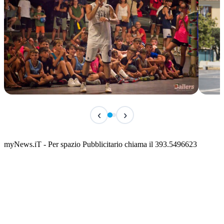
TERMINATO
IN 
‹
›
Classic Contest 3vs3 Memorial Michele
Fest
Guardascione
ediz
📅 6 Agosto 2026 · 09:00 · 📍 Lungomare C. Colombo
📅 7 A
myNews.iT - Per spazio Pubblicitario chiama il 393.5496623