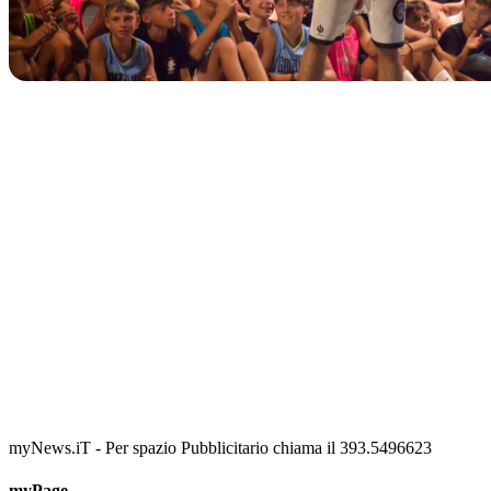
IN CORSO
Classic Contest 3vs3 Memorial Michele Guardascione
📅 6 Agosto 2026 · 09:00 · 📍 Lungomare C. Colombo
myNews.iT - Per spazio Pubblicitario chiama il 393.5496623
myPage