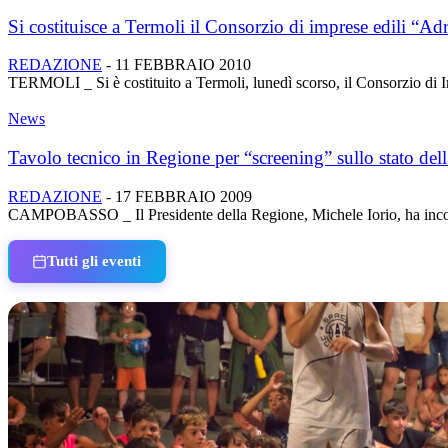
Si costituisce a Termoli il Consorzio di imprese edili “Adr
REDAZIONE
-
11 FEBBRAIO 2010
TERMOLI _ Si è costituito a Termoli, lunedì scorso, il Consorzio di 
News
Tavolo tecnico in Regione per “screening” sullo stato dell’a
REDAZIONE
-
17 FEBBRAIO 2009
CAMPOBASSO _ Il Presidente della Regione, Michele Iorio, ha incontrat
Tutti gli eventi