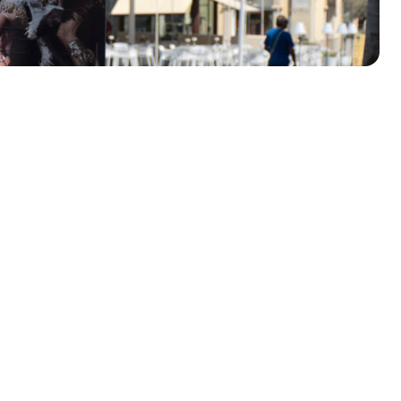
olklore - 41ª edizione
io Veneto