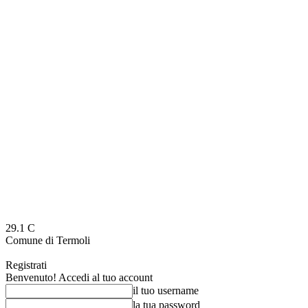
29.1
C
Comune di Termoli
Registrati
Benvenuto! Accedi al tuo account
il tuo username
la tua password