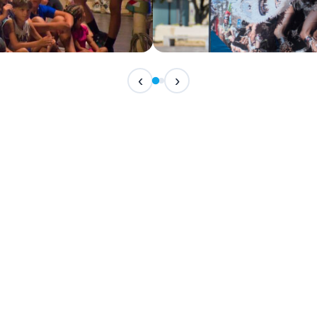
IN ARRIVO
‹
›
Festival Internazionale del F
📅 7 Agosto 2026 · 21:30 · 📍 Piazza Vittor