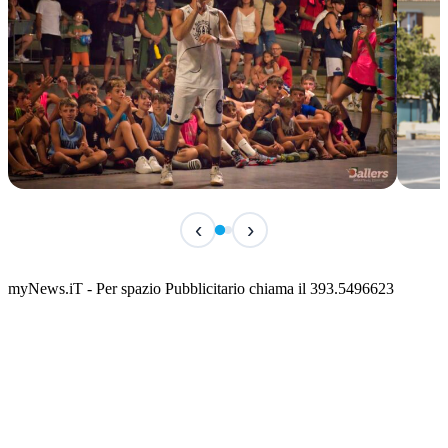
TERMINATO
IN 
‹
›
Classic Contest 3vs3 Memorial Michele
Fest
Guardascione
ediz
📅 6 Agosto 2026 · 09:00 · 📍 Lungomare C. Colombo
📅 7 A
myNews.iT - Per spazio Pubblicitario chiama il 393.5496623