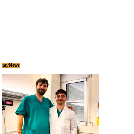
myNews