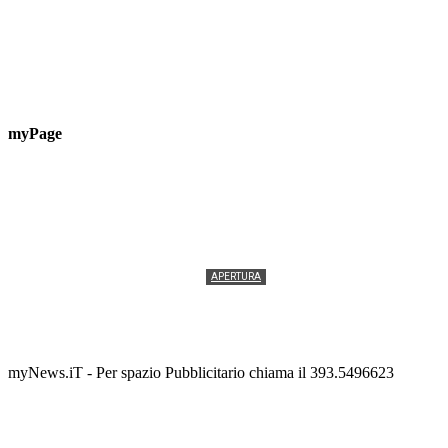
myPage
APERTURA
Termolesi, la foto di gruppo torna a riempire la
scalinata del folklore
Tony Cericola
-
2 AGOSTO 2026
myNews.iT - Per spazio Pubblicitario chiama il 393.5496623