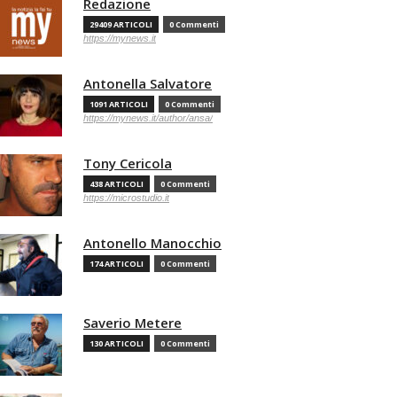
Redazione
29409 ARTICOLI
0 Commenti
https://mynews.it
Antonella Salvatore
1091 ARTICOLI
0 Commenti
https://mynews.it/author/ansa/
Tony Cericola
438 ARTICOLI
0 Commenti
https://microstudio.it
Antonello Manocchio
174 ARTICOLI
0 Commenti
Saverio Metere
130 ARTICOLI
0 Commenti