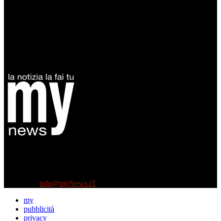
Diretto da Antonella Salvatore
Testata indipendente fondata nel 2005:
non riceve e non ha mai ricevuto nessun finanziamento pubblico.
Tel +39 3935496623
Contattaci:
info@myNews.iT
my
pubblicità
privacy