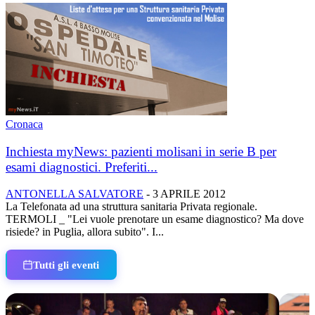
Cronaca
Inchiesta myNews: pazienti molisani in serie B per
esami diagnostici. Preferiti...
ANTONELLA SALVATORE
-
3 APRILE 2012
La Telefonata ad una struttura sanitaria Privata regionale.
TERMOLI _ "Lei vuole prenotare un esame diagnostico? Ma dove
risiede? in Puglia, allora subito". I...
Tutti gli eventi