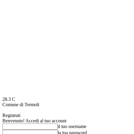
28.3
C
Comune di Termoli
Registrati
Benvenuto! Accedi al tuo account
il tuo username
la tua password