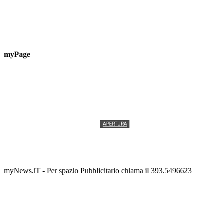
myPage
APERTURA
Termolesi, la foto di gruppo torna a riempire la
scalinata del folklore
Tony Cericola
-
2 AGOSTO 2026
myNews.iT - Per spazio Pubblicitario chiama il 393.5496623