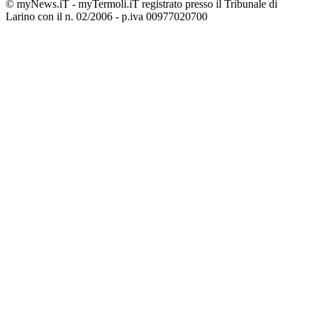
© myNews.iT - myTermoli.iT registrato presso il Tribunale di
Larino con il n. 02/2006 - p.iva 00977020700