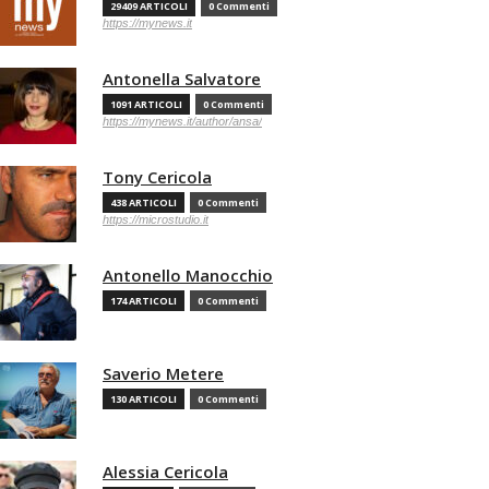
29409 ARTICOLI
0 Commenti
https://mynews.it
Antonella Salvatore
1091 ARTICOLI
0 Commenti
https://mynews.it/author/ansa/
Tony Cericola
438 ARTICOLI
0 Commenti
https://microstudio.it
Antonello Manocchio
174 ARTICOLI
0 Commenti
Saverio Metere
130 ARTICOLI
0 Commenti
Alessia Cericola