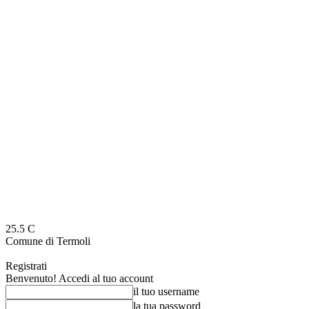
25.5
C
Comune di Termoli
Registrati
Benvenuto! Accedi al tuo account
il tuo username
la tua password