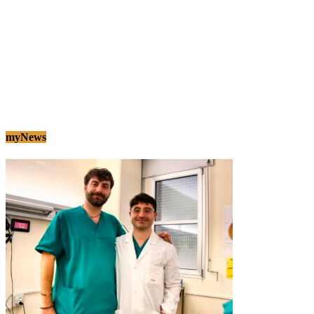
myNews