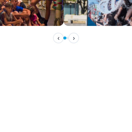
IN CORSO
‹
›
Festival Internazionale del F
📅 7 Agosto 2026 · 21:30 · 📍 Piazza Vittor