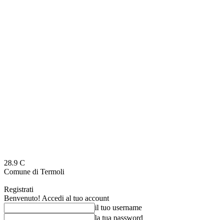
28.9
C
Comune di Termoli
Registrati
Benvenuto! Accedi al tuo account
il tuo username
la tua password