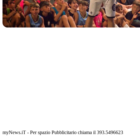
IN CORSO
Classic Contest 3vs3 Memorial Michele Guardascione
📅 6 Agosto 2026 · 09:00 · 📍 Lungomare C. Colombo
myNews.iT - Per spazio Pubblicitario chiama il 393.5496623