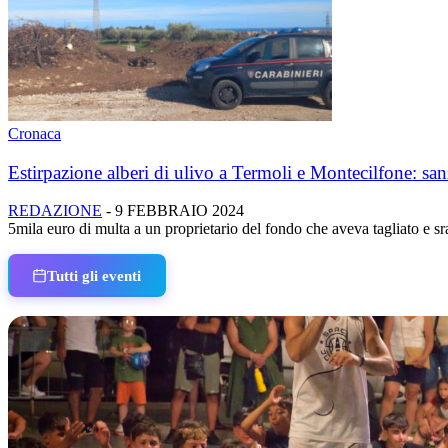
Cronaca
Estirpazione alberi di ulivo a Termoli e Montecilfone: sanz
REDAZIONE
-
9 FEBBRAIO 2024
5mila euro di multa a un proprietario del fondo che aveva tagliato e s
Tutti gli eventi