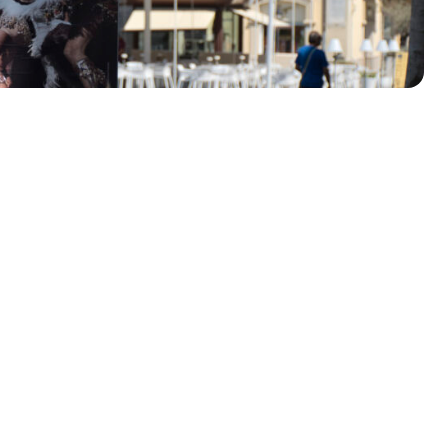
olklore - 41ª edizione
io Veneto