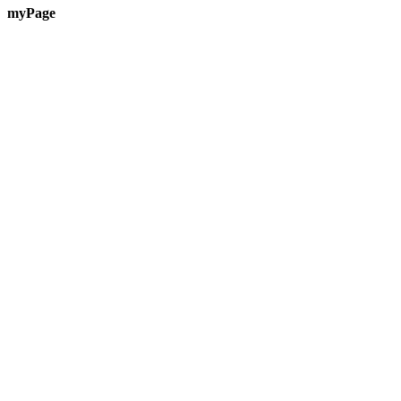
myPage
Te