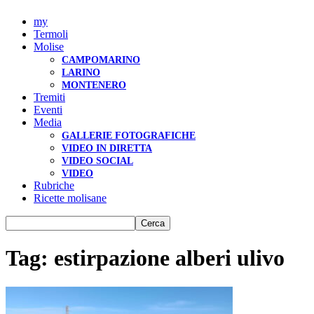
my
Termoli
Molise
CAMPOMARINO
LARINO
MONTENERO
Tremiti
Eventi
Media
GALLERIE FOTOGRAFICHE
VIDEO IN DIRETTA
VIDEO SOCIAL
VIDEO
Rubriche
Ricette molisane
Tag: estirpazione alberi ulivo