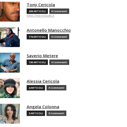
Tony Cericola
438 ARTICOLI
0 Commenti
https://microstudio.it
Antonello Manocchio
174 ARTICOLI
0 Commenti
Saverio Metere
130 ARTICOLI
0 Commenti
Alessia Cericola
4 ARTICOLI
0 Commenti
Angela Colonna
3 ARTICOLI
0 Commenti