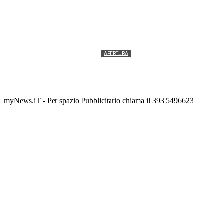
APERTURA
Termolesi, la foto di gruppo torna a riempire la
scalinata del folklore
Tony Cericola
-
2 AGOSTO 2026
myNews.iT - Per spazio Pubblicitario chiama il 393.5496623