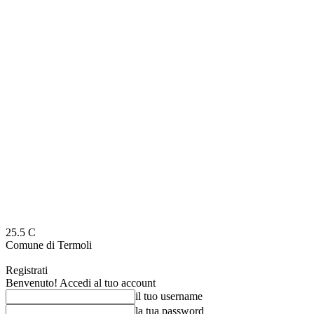
25.5
C
Comune di Termoli
Registrati
Benvenuto! Accedi al tuo account
il tuo username
la tua password