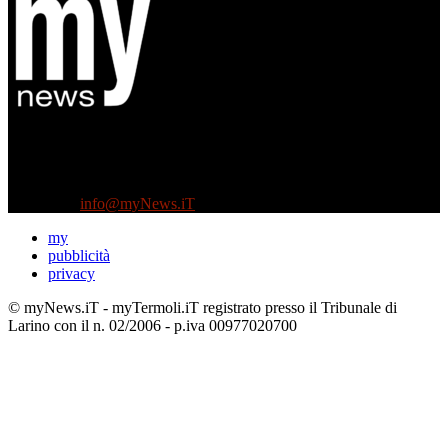
Diretto da Antonella Salvatore
Testata indipendente fondata nel 2005:
non riceve e non ha mai ricevuto nessun finanziamento pubblico.
Tel +39 3935496623
Contattaci:
info@myNews.iT
my
pubblicità
privacy
© myNews.iT - myTermoli.iT registrato presso il Tribunale di
Larino con il n. 02/2006 - p.iva 00977020700