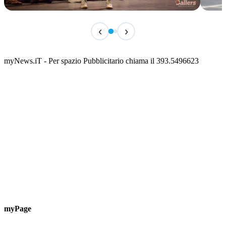
IN CORSO
IN 
‹
›
Classic Contest 3vs3 Memorial Michele
Fest
Guardascione
ediz
📅 6 Agosto 2026 · 09:00 · 📍 Lungomare C. Colombo
📅 7 A
myNews.iT - Per spazio Pubblicitario chiama il 393.5496623
myPage