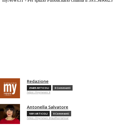
myNews.iT - Per spazio Pubblicitario chiama il 393.5496623
Redazione
29409 ARTICOLI
0 Commenti
https://mynews.it
Antonella Salvatore
1091 ARTICOLI
0 Commenti
https://mynews.it/author/ansa/