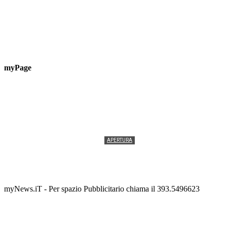
myPage
APERTURA
Termolesi, la foto di gruppo torna a riempire la
scalinata del folklore
Tony Cericola
-
2 AGOSTO 2026
myNews.iT - Per spazio Pubblicitario chiama il 393.5496623