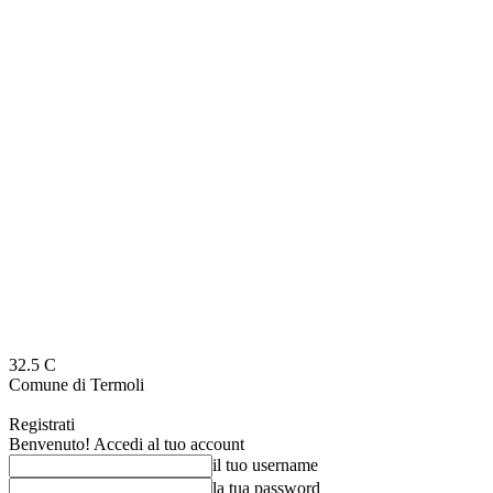
32.5
C
Comune di Termoli
Registrati
Benvenuto! Accedi al tuo account
il tuo username
la tua password