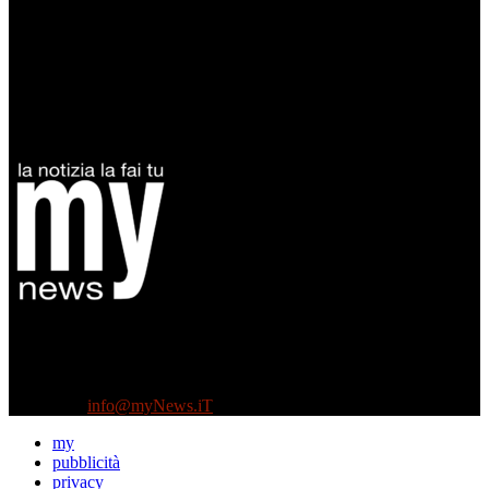
Diretto da Antonella Salvatore
Testata indipendente fondata nel 2005:
non riceve e non ha mai ricevuto nessun finanziamento pubblico.
Tel +39 3935496623
Contattaci:
info@myNews.iT
my
pubblicità
privacy