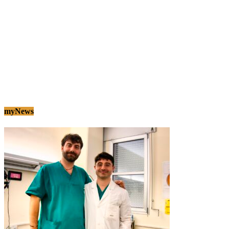
myNews