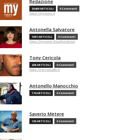
Redazione
29409 ARTICOLI
0 Commenti
https://mynews.it
Antonella Salvatore
1091 ARTICOLI
0 Commenti
https://mynews.it/author/ansa/
Tony Cericola
438 ARTICOLI
0 Commenti
https://microstudio.it
Antonello Manocchio
174 ARTICOLI
0 Commenti
Saverio Metere
130 ARTICOLI
0 Commenti