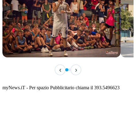
TERMINATO
IN 
‹
›
Classic Contest 3vs3 Memorial Michele
Fest
Guardascione
ediz
📅 6 Agosto 2026 · 09:00 · 📍 Lungomare C. Colombo
📅 7 A
myNews.iT - Per spazio Pubblicitario chiama il 393.5496623