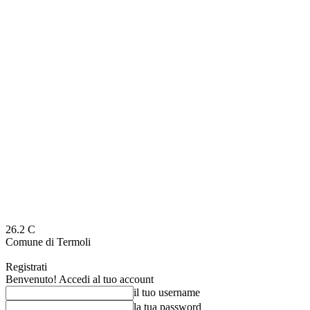
26.2
C
Comune di Termoli
Registrati
Benvenuto! Accedi al tuo account
il tuo username
la tua password