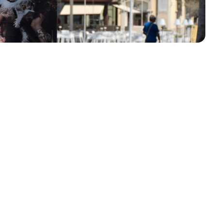
olklore - 41ª edizione
io Veneto