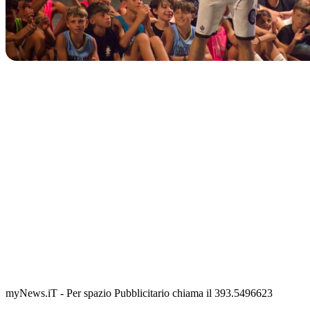
IN CORSO
Classic Contest 3vs3 Memorial Michele Guardascione
📅 6 Agosto 2026 · 09:00 · 📍 Lungomare C. Colombo
myNews.iT - Per spazio Pubblicitario chiama il 393.5496623