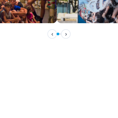
IN CORSO
‹
›
Festival Internazionale del F
📅 7 Agosto 2026 · 21:30 · 📍 Piazza Vittor