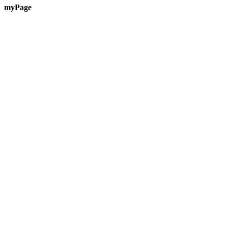
myPage
Te