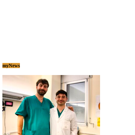
myNews