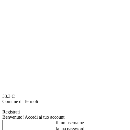
33.3
C
Comune di Termoli
Registrati
Benvenuto! Accedi al tuo account
il tuo username
la tua password