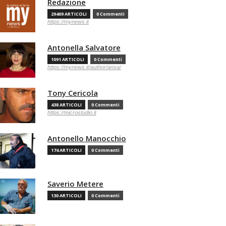
Redazione
29409 ARTICOLI
0 Commenti
https://mynews.it
Antonella Salvatore
1091 ARTICOLI
0 Commenti
https://mynews.it/author/ansa/
Tony Cericola
438 ARTICOLI
0 Commenti
https://microstudio.it
Antonello Manocchio
174 ARTICOLI
0 Commenti
Saverio Metere
130 ARTICOLI
0 Commenti