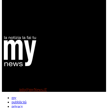
Diretto da Antonella Salvatore
Testata indipendente fondata nel 2005:
non riceve e non ha mai ricevuto nessun finanziamento pubblico.
Tel +39 3935496623
Contattaci:
info@myNews.iT
my
pubblicità
privacy