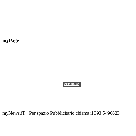
myPage
APERTURA
Termolesi, la foto di gruppo torna a riempire la
scalinata del folklore
Tony Cericola
-
2 AGOSTO 2026
myNews.iT - Per spazio Pubblicitario chiama il 393.5496623