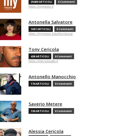
29409 ARTICOLI
0 Commenti
https://mynews.it
Antonella Salvatore
1091 ARTICOLI
0 Commenti
https://mynews.it/author/ansa/
Tony Cericola
438 ARTICOLI
0 Commenti
https://microstudio.it
Antonello Manocchio
174 ARTICOLI
0 Commenti
Saverio Metere
130 ARTICOLI
0 Commenti
Alessia Cericola