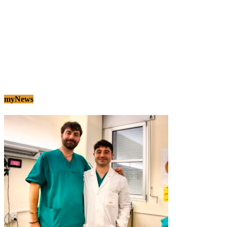
myNews