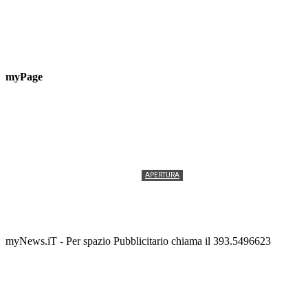
myPage
APERTURA
Termolesi, la foto di gruppo torna a riempire la
scalinata del folklore
Tony Cericola
-
2 AGOSTO 2026
myNews.iT - Per spazio Pubblicitario chiama il 393.5496623