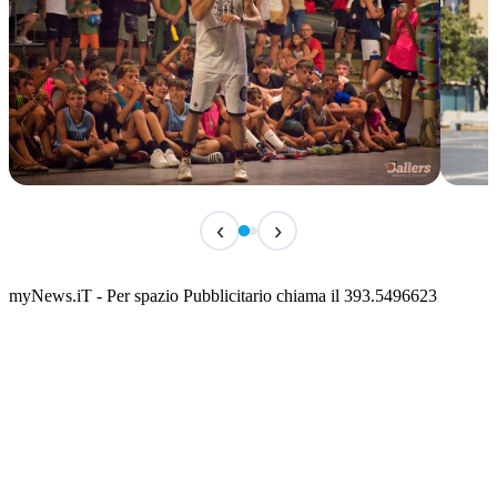
TERMINATO
IN 
‹
›
Classic Contest 3vs3 Memorial Michele
Fest
Guardascione
ediz
📅 6 Agosto 2026 · 09:00 · 📍 Lungomare C. Colombo
📅 7 A
myNews.iT - Per spazio Pubblicitario chiama il 393.5496623