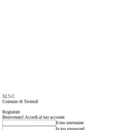
32.5
C
Comune di Termoli
Registrati
Benvenuto! Accedi al tuo account
il tuo username
la tua password