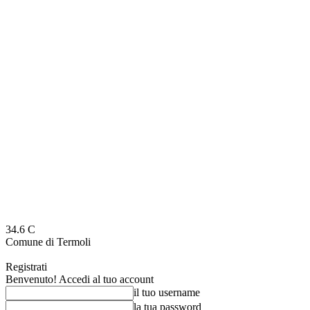
34.6
C
Comune di Termoli
Registrati
Benvenuto! Accedi al tuo account
il tuo username
la tua password