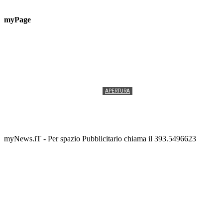
myPage
APERTURA
Termolesi, la foto di gruppo torna a riempire la
scalinata del folklore
Tony Cericola
-
2 AGOSTO 2026
myNews.iT - Per spazio Pubblicitario chiama il 393.5496623