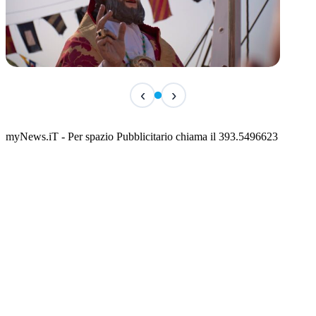
TERMINATO
‹
›
San Basso 2026 - il programma delle feste
📅 3 Agosto 2026 · 08:00 · 📍 Porto
myNews.iT - Per spazio Pubblicitario chiama il 393.5496623