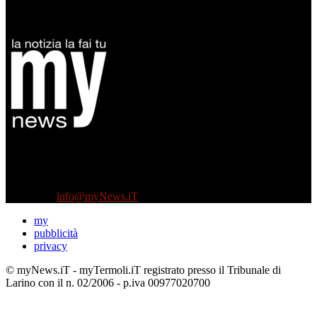
Diretto da Antonella Salvatore
Testata indipendente fondata nel 2005:
non riceve e non ha mai ricevuto nessun finanziamento pubblico.
Tel +39 3935496623
Contattaci:
info@myNews.iT
my
pubblicità
privacy
© myNews.iT - myTermoli.iT registrato presso il Tribunale di
Larino con il n. 02/2006 - p.iva 00977020700