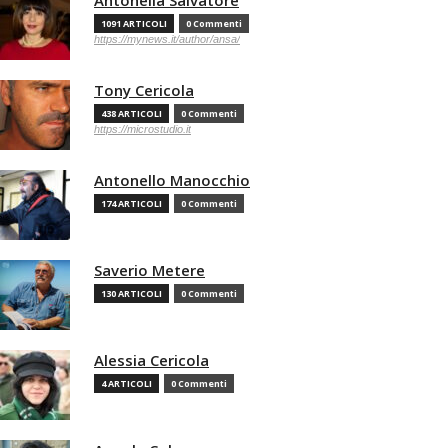
Antonella Salvatore
1091 ARTICOLI
0 Commenti
https://mynews.it/author/ansa/
Tony Cericola
438 ARTICOLI
0 Commenti
https://microstudio.it
Antonello Manocchio
174 ARTICOLI
0 Commenti
Saverio Metere
130 ARTICOLI
0 Commenti
Alessia Cericola
4 ARTICOLI
0 Commenti