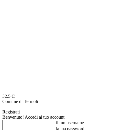
32.5
C
Comune di Termoli
Registrati
Benvenuto! Accedi al tuo account
il tuo username
la tua password