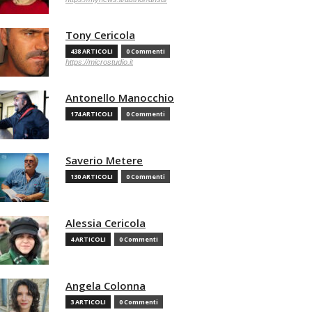
Tony Cericola
438 ARTICOLI
0 Commenti
https://microstudio.it
Antonello Manocchio
174 ARTICOLI
0 Commenti
Saverio Metere
130 ARTICOLI
0 Commenti
Alessia Cericola
4 ARTICOLI
0 Commenti
Angela Colonna
3 ARTICOLI
0 Commenti