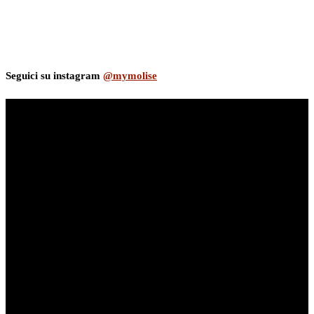
Seguici su instagram
@mymolise
myNews.iT - Per spazio Pubblicitario chiama il 393.5496623