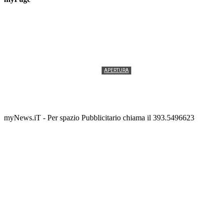
APERTURA
Termolesi, la foto di gruppo torna a riempire la
scalinata del folklore
Tony Cericola
-
2 AGOSTO 2026
myNews.iT - Per spazio Pubblicitario chiama il 393.5496623