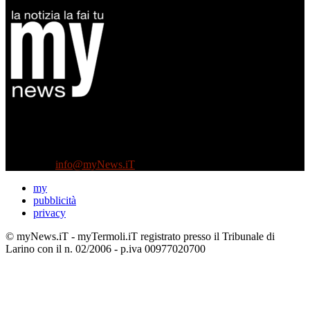
Diretto da Antonella Salvatore
Testata indipendente fondata nel 2005:
non riceve e non ha mai ricevuto nessun finanziamento pubblico.
Tel +39 3935496623
Contattaci:
info@myNews.iT
my
pubblicità
privacy
© myNews.iT - myTermoli.iT registrato presso il Tribunale di
Larino con il n. 02/2006 - p.iva 00977020700