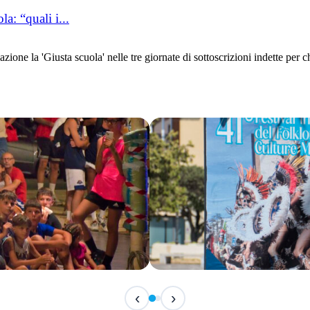
a: “quali i...
one la 'Giusta scuola' nelle tre giornate di sottoscrizioni indette per 
IN ARRIVO
‹
›
Festival Internazionale del F