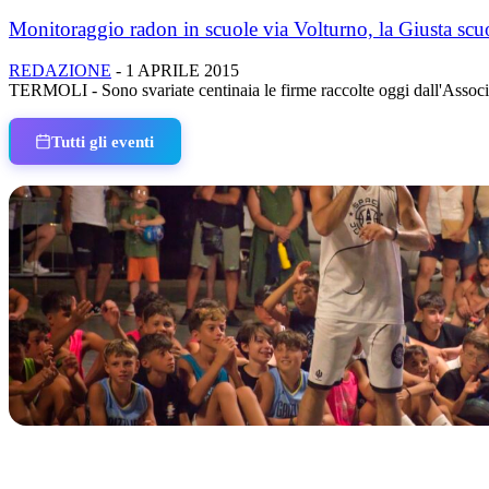
Monitoraggio radon in scuole via Volturno, la Giusta scuol
REDAZIONE
-
1 APRILE 2015
TERMOLI - Sono svariate centinaia le firme raccolte oggi dall'Associazi
Tutti gli eventi
IN CORSO
Classic Contest 3vs3 Memorial Michele Guardascione