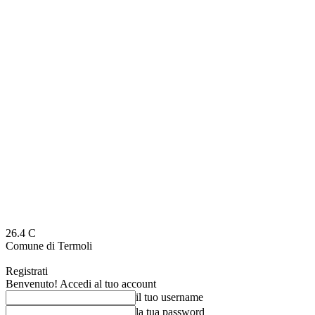
26.4
C
Comune di Termoli
Registrati
Benvenuto! Accedi al tuo account
il tuo username
la tua password