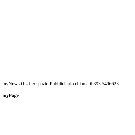
📅 6 Agosto 2026 · 09:00 · 📍 Lungomare C. Colombo
myNews.iT - Per spazio Pubblicitario chiama il 393.5496623
myPage