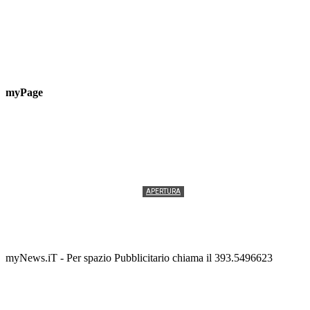
myPage
APERTURA
Termolesi, la foto di gruppo torna a riempire la
scalinata del folklore
Tony Cericola
-
2 AGOSTO 2026
myNews.iT - Per spazio Pubblicitario chiama il 393.5496623