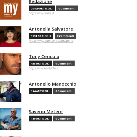
Redazione
29409 ARTICOLI
0 Commenti
https://mynews.it
Antonella Salvatore
1091 ARTICOLI
0 Commenti
https://mynews.it/author/ansa/
Tony Cericola
438 ARTICOLI
0 Commenti
https://microstudio.it
Antonello Manocchio
174 ARTICOLI
0 Commenti
Saverio Metere
130 ARTICOLI
0 Commenti