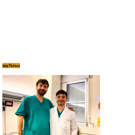
myNews