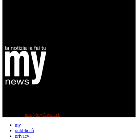
Diretto da Antonella Salvatore
Testata indipendente fondata nel 2005:
non riceve e non ha mai ricevuto nessun finanziamento pubblico.
Tel +39 3935496623
Contattaci:
info@myNews.iT
my
pubblicità
privacy