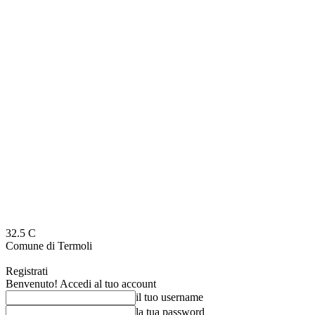
32.5
C
Comune di Termoli
Registrati
Benvenuto! Accedi al tuo account
il tuo username
la tua password