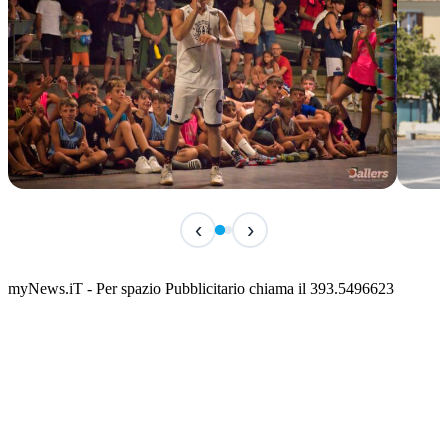
TERMINATO
IN 
‹
›
Classic Contest 3vs3 Memorial Michele
Fest
Guardascione
ediz
📅 6 Agosto 2026 · 09:00 · 📍 Lungomare C. Colombo
📅 7 A
myNews.iT - Per spazio Pubblicitario chiama il 393.5496623