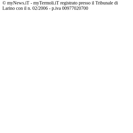
© myNews.iT - myTermoli.iT registrato presso il Tribunale di
Larino con il n. 02/2006 - p.iva 00977020700