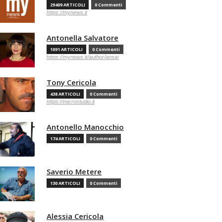
29409 ARTICOLI
0 Commenti
https://mynews.it
Antonella Salvatore
1091 ARTICOLI
0 Commenti
https://mynews.it/author/ansa/
Tony Cericola
438 ARTICOLI
0 Commenti
https://microstudio.it
Antonello Manocchio
174 ARTICOLI
0 Commenti
Saverio Metere
130 ARTICOLI
0 Commenti
Alessia Cericola