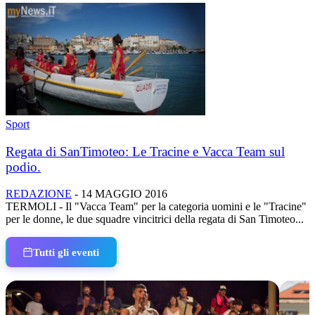
Sport
‎Regata‬ di ‪‎SanTimoteo‬: ‪Le Tracine‬ e ‪Vacca Team‬ sul
podio.
REDAZIONE
-
14 MAGGIO 2016
TERMOLI - Il "Vacca Team" per la categoria uomini e le "Tracine"
per le donne, le due squadre vincitrici della regata di San Timoteo...
Tutti gli eventi