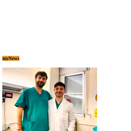
myNews