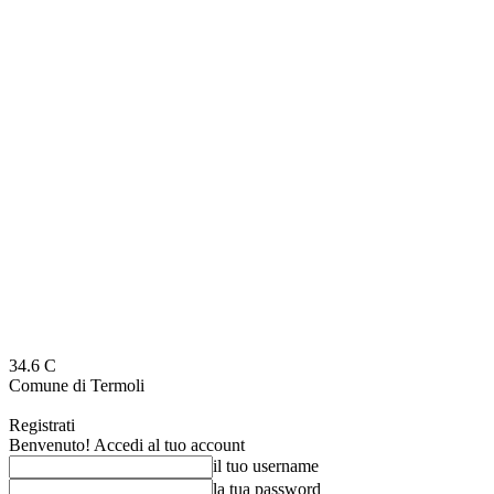
34.6
C
Comune di Termoli
Registrati
Benvenuto! Accedi al tuo account
il tuo username
la tua password