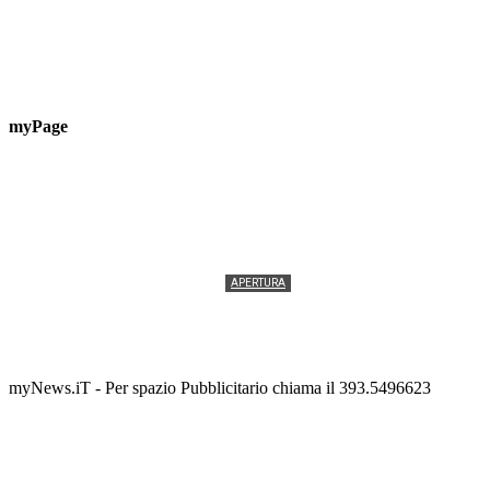
myPage
APERTURA
Termolesi, la foto di gruppo torna a riempire la
scalinata del folklore
Tony Cericola
-
2 AGOSTO 2026
myNews.iT - Per spazio Pubblicitario chiama il 393.5496623