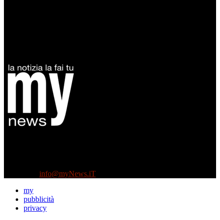
Diretto da Antonella Salvatore
Testata indipendente fondata nel 2005:
non riceve e non ha mai ricevuto nessun finanziamento pubblico.
Tel +39 3935496623
Contattaci:
info@myNews.iT
my
pubblicità
privacy