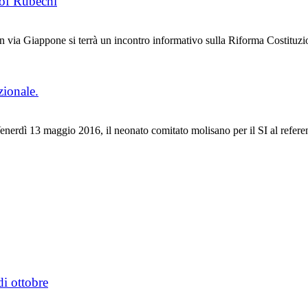
rof Rubechi
 via Giappone si terrà un incontro informativo sulla Riforma Costituzio
zionale.
dì 13 maggio 2016, il neonato comitato molisano per il SI al referen
di ottobre