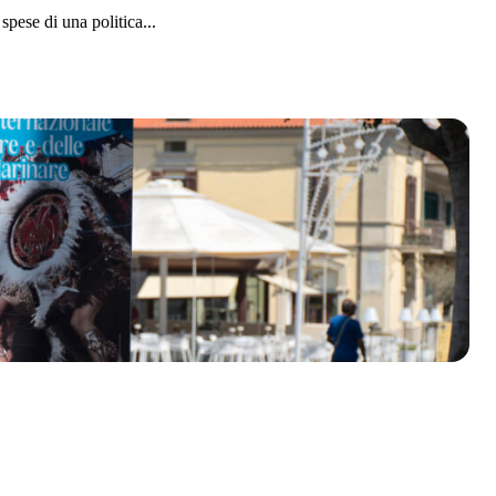
pese di una politica...
olklore - 41ª edizione
io Veneto