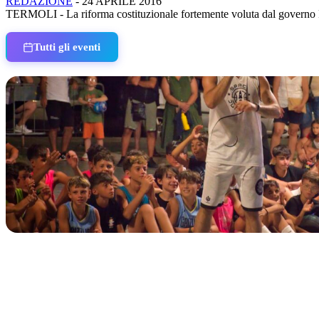
REDAZIONE
-
24 APRILE 2016
TERMOLI - La riforma costituzionale fortemente voluta dal governo Renz
Tutti gli eventi
IN CORSO
Classic Contest 3vs3 Memorial Michele Guardascione
📅 6 Agosto 2026 · 09:00 · 📍 Lungomare C. Colombo