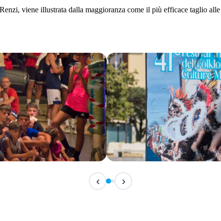
i, viene illustrata dalla maggioranza come il più efficace taglio alle s
IN CORSO
‹
›
Festival Internazionale del F
📅 7 Agosto 2026 · 21:30 · 📍 Piazza Vittor