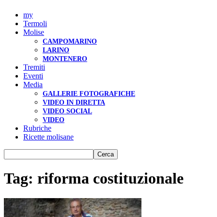
my
Termoli
Molise
CAMPOMARINO
LARINO
MONTENERO
Tremiti
Eventi
Media
GALLERIE FOTOGRAFICHE
VIDEO IN DIRETTA
VIDEO SOCIAL
VIDEO
Rubriche
Ricette molisane
Tag: riforma costituzionale