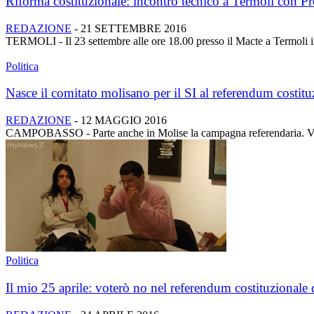
Riforma costituzionale: incontro tecnico a Termoli con P
REDAZIONE
-
21 SETTEMBRE 2016
TERMOLI - Il 23 settembre alle ore 18.00 presso il Macte a Termoli in
Politica
Nasce il comitato molisano per il SI al referendum costitu
REDAZIONE
-
12 MAGGIO 2016
CAMPOBASSO - Parte anche in Molise la campagna referendaria. Vener
Politica
Il mio 25 aprile: voterò no nel referendum costituzionale 