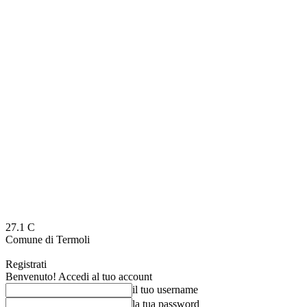
27.1
C
Comune di Termoli
Registrati
Benvenuto! Accedi al tuo account
il tuo username
la tua password